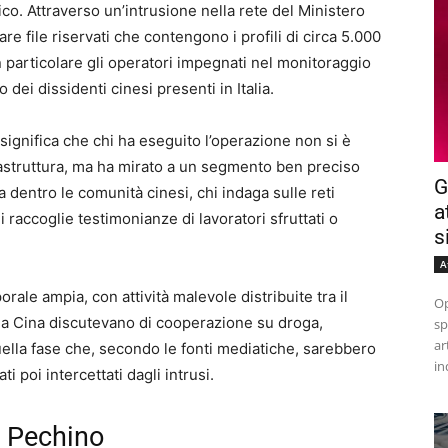
ico. Attraverso un’intrusione nella rete del Ministero
are file riservati che contengono i profili di circa 5.000
 particolare gli operatori impegnati nel monitoraggio
dei dissidenti cinesi presenti in Italia.
significa che chi ha eseguito l’operazione non si è
frastruttura, ma ha mirato a un segmento ben preciso
G
a dentro le comunità cinesi, chi indaga sulle reti
a
 raccoglie testimonianze di lavoratori sfruttati o
s
A
rale ampia, con attività malevole distribuite tra il
Op
 e la Cina discutevano di cooperazione su droga,
sp
ar
uella fase che, secondo le fonti mediatiche, sarebbero
in
ti poi intercettati dagli intrusi.
 a Pechino