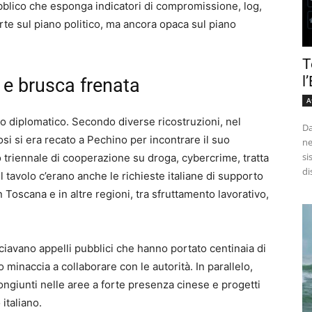
ubblico che esponga indicatori di compromissione, log,
forte sul piano politico, ma ancora opaca sul piano
T
l
 e brusca frenata
A
to diplomatico. Secondo diverse ricostruzioni, nel
Da
si si era recato a Pechino per incontrare il suo
ne
si
riennale di cooperazione su droga, cybercrime, tratta
di
l tavolo c’erano anche le richieste italiane di supporto
in Toscana e in altre regioni, tra sfruttamento lavorativo,
anciavano appelli pubblici che hanno portato centinaia di
to minaccia a collaborare con le autorità. In parallelo,
giunti nelle aree a forte presenza cinese e progetti
 italiano.