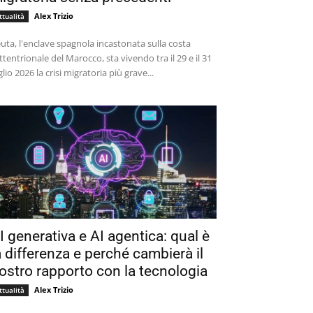
Alex Trizio
ttualità
uta, l'enclave spagnola incastonata sulla costa
ttentrionale del Marocco, sta vivendo tra il 29 e il 31
glio 2026 la crisi migratoria più grave...
I generativa e AI agentica: qual è
a differenza e perché cambierà il
ostro rapporto con la tecnologia
Alex Trizio
ttualità