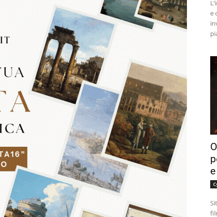
L’
e 
in
pi
O
p
e
C
Si
fi