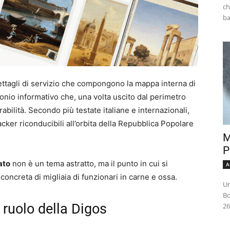
ch
 dettagli di servizio che compongono la mappa interna di
monio informativo che, una volta uscito dal perimetro
abilità. Secondo più testate italiane e internazionali,
cker riconducibili all’orbita della Repubblica Popolare
M
P
ato
non è un tema astratto, ma il punto in cui si
A
 concreta di migliaia di funzionari in carne e ossa.
Un
Bo
l ruolo della Digos
26