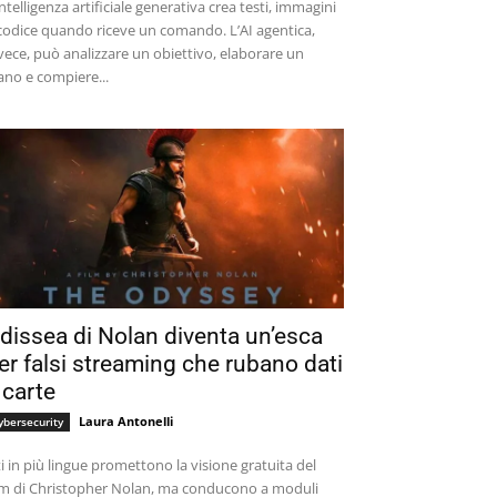
intelligenza artificiale generativa crea testi, immagini
codice quando riceve un comando. L’AI agentica,
vece, può analizzare un obiettivo, elaborare un
ano e compiere...
dissea di Nolan diventa un’esca
er falsi streaming che rubano dati
 carte
Laura Antonelli
ybersecurity
ti in più lingue promettono la visione gratuita del
lm di Christopher Nolan, ma conducono a moduli