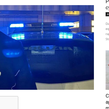
P
c
A
Da
eq
ra
St
C
a
m