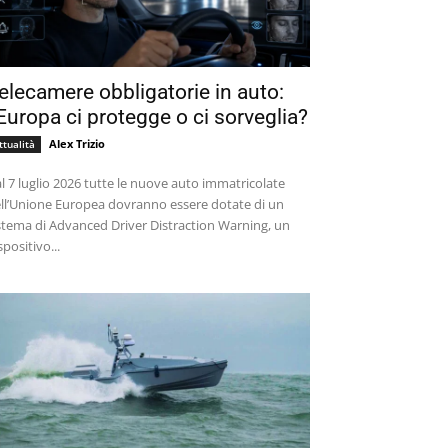
elecamere obbligatorie in auto:
’Europa ci protegge o ci sorveglia?
Alex Trizio
ttualità
l 7 luglio 2026 tutte le nuove auto immatricolate
ll’Unione Europea dovranno essere dotate di un
stema di Advanced Driver Distraction Warning, un
spositivo...