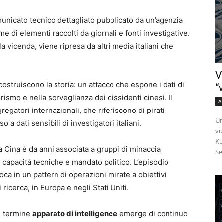
municato tecnico dettagliato pubblicato da un’agenzia
 di elementi raccolti da giornali e fonti investigative.
 vicenda, viene ripresa da altri media italiani che
V
 ricostruiscono la storia: un attacco che espone i dati di
“
rorismo e nella sorveglianza dei dissidenti cinesi. Il
A
egatori internazionali, che riferiscono di pirati
Un
o a dati sensibili di investigatori italiani.
vu
Ku
la Cina è da anni associata a gruppi di minaccia
Se
capacità tecniche e mandato politico. L’episodio
loca in un pattern di operazioni mirate a obiettivi
i ricerca, in Europa e negli Stati Uniti.
il termine
apparato di intelligence
emerge di continuo