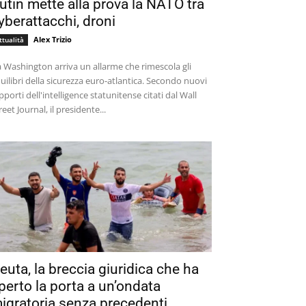
utin mette alla prova la NATO tra
yberattacchi, droni
Alex Trizio
ttualità
 Washington arriva un allarme che rimescola gli
uilibri della sicurezza euro-atlantica. Secondo nuovi
pporti dell'intelligence statunitense citati dal Wall
reet Journal, il presidente...
euta, la breccia giuridica che ha
perto la porta a un’ondata
igratoria senza precedenti