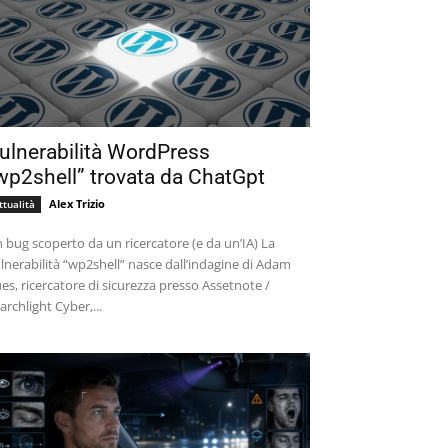
ulnerabilità WordPress
wp2shell” trovata da ChatGpt
Alex Trizio
ttualità
 bug scoperto da un ricercatore (e da un’IA) La
lnerabilità “wp2shell” nasce dall’indagine di Adam
es, ricercatore di sicurezza presso Assetnote /
archlight Cyber,...