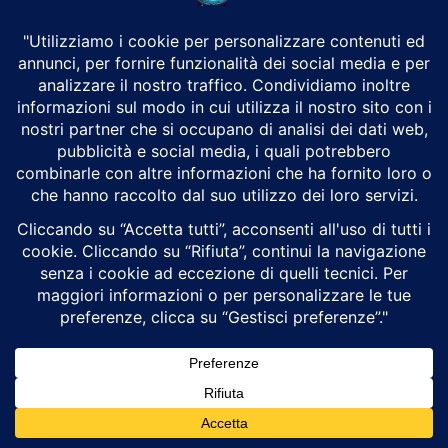
Ceuta, la breccia giuridica che ha aperto la
porta a un’ondata migratoria senza
precedenti
Alex Trizio
Attualità
Ceuta, l'enclave spagnola incastonata sulla costa settentrionale del
Marocco, sta vivendo tra il 29 e il 31 luglio 2026 la crisi migratoria più
grave...