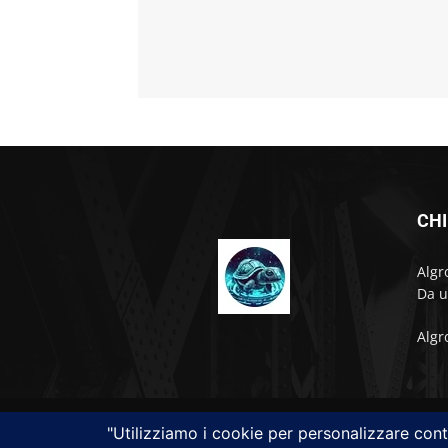
CHI
Algr
Da u
Algr
Alground - Testata di Art Consulting - P.iva 027018809