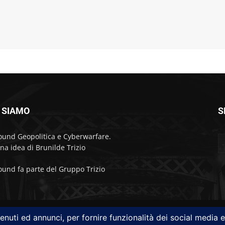
 SIAMO
S
ound Geopolitica e Cyberwarfare.
na idea di Brunilde Trizio
ound fa parte del Gruppo Trizio
Attualità
Geopolitica
95 - Genova - Roma