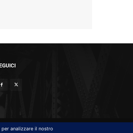
EGUICI
Cyberwarfare
Cybersecurity
Intelligenza Artificiale