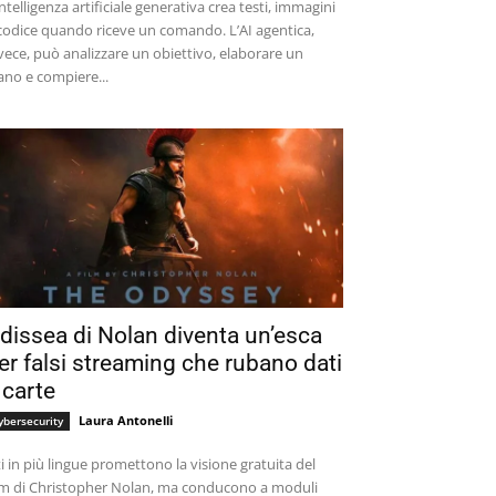
intelligenza artificiale generativa crea testi, immagini
codice quando riceve un comando. L’AI agentica,
vece, può analizzare un obiettivo, elaborare un
ano e compiere...
dissea di Nolan diventa un’esca
er falsi streaming che rubano dati
 carte
Laura Antonelli
ybersecurity
ti in più lingue promettono la visione gratuita del
lm di Christopher Nolan, ma conducono a moduli