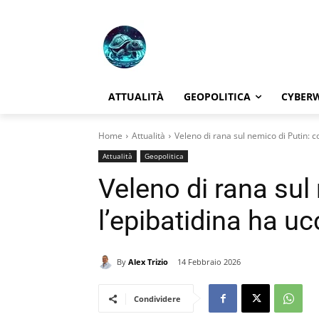
ATTUALITÀ
GEOPOLITICA
CYBER
Home
Attualità
Veleno di rana sul nemico di Putin: co
Attualità
Geopolitica
Veleno di rana sul
l’epibatidina ha u
By
Alex Trizio
14 Febbraio 2026
Condividere