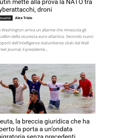
utin mette alla prova la NATO tra
yberattacchi, droni
Alex Trizio
ttualità
 Washington arriva un allarme che rimescola gli
uilibri della sicurezza euro-atlantica. Secondo nuovi
pporti dell'intelligence statunitense citati dal Wall
reet Journal, il presidente...
euta, la breccia giuridica che ha
perto la porta a un’ondata
igratoria senza precedenti