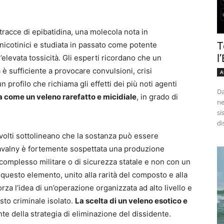
racce di epibatidina, una molecola nota in
T
 nicotinici e studiata in passato come potente
l
’elevata tossicità. Gli esperti ricordano che un
è sufficiente a provocare convulsioni, crisi
A
 profilo che richiama gli effetti dei più noti agenti
Da
ta come un veleno rarefatto e micidiale
, in grado di
ne
si
di
involti sottolineano che la sostanza può essere
 Navalny è fortemente sospettata una produzione
n complesso militare o di sicurezza statale e non con un
È questo elemento, unito alla rarità del composto e alla
za l’idea di un’operazione organizzata ad alto livello e
to criminale isolato.
La scelta di un veleno esotico e
te della strategia di eliminazione del dissidente.