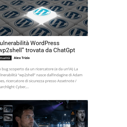
ulnerabilità WordPress
wp2shell” trovata da ChatGpt
Alex Trizio
ttualità
 bug scoperto da un ricercatore (e da un’IA) La
lnerabilità “wp2shell” nasce dall’indagine di Adam
es, ricercatore di sicurezza presso Assetnote /
archlight Cyber,...