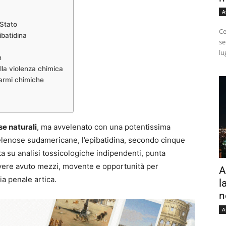
A
 Stato
Ce
ibatidina
se
lu
n
ella violenza chimica
e armi chimiche
e naturali
, ma avvelenato con una potentissima
 velenose sudamericane, l’epibatidina, secondo cinque
a su analisi tossicologiche indipendenti, punta
avere avuto mezzi, movente e opportunità per
A
a penale artica.
l
n
A