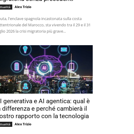
Alex Trizio
ttualità
uta, l'enclave spagnola incastonata sulla costa
ttentrionale del Marocco, sta vivendo tra il 29 e il 31
glio 2026 la crisi migratoria più grave...
I generativa e AI agentica: qual è
a differenza e perché cambierà il
ostro rapporto con la tecnologia
Alex Trizio
ttualità