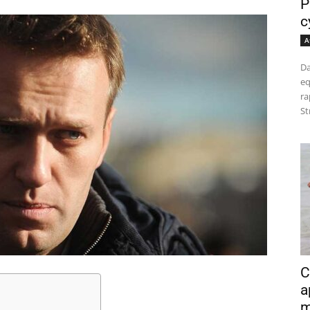
P
c
A
Da
eq
ra
St
C
a
m