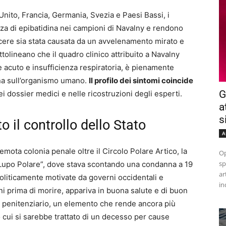
ito, Francia, Germania, Svezia e Paesi Bassi, i
nza di epibatidina nei campioni di Navalny e rendono
cere sia stata causata da un avvelenamento mirato e
tolineano che il quadro clinico attribuito a Navalny
lore acuto e insufficienza respiratoria, è pienamente
dina sull’organismo umano.
Il profilo dei sintomi coincide
G
i dossier medici e nelle ricostruzioni degli esperti.
a
s
o il controllo dello Stato
A
mota colonia penale oltre il Circolo Polare Artico, la
Op
sp
“Lupo Polare”, dove stava scontando una condanna a 19
ar
oliticamente motivate da governi occidentali e
in
rni prima di morire, appariva in buona salute e di buon
el penitenziario, un elemento che rende ancora più
 cui si sarebbe trattato di un decesso per cause