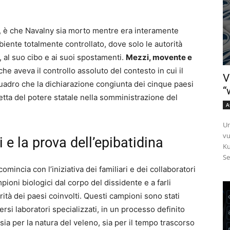
ei, è che Navalny sia morto mentre era interamente
biente totalmente controllato, dove solo le autorità
 al suo cibo e ai suoi spostamenti.
Mezzi, movente e
 che aveva il controllo assoluto del contesto in cui il
V
quadro che la dichiarazione congiunta dei cinque paesi
“
etta del potere statale nella somministrazione del
A
Un
vu
i e la prova dell’epibatidina
Ku
Se
mincia con l’iniziativa dei familiari e dei collaboratori
pioni biologici dal corpo del dissidente e a farli
orità dei paesi coinvolti. Questi campioni sono stati
versi laboratori specializzati, in un processo definito
 sia per la natura del veleno, sia per il tempo trascorso