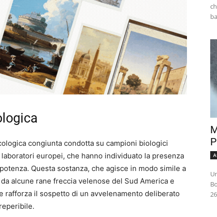
ch
ologica
M
P
sicologica congiunta condotta su campioni biologici
in laboratori europei, che hanno individuato la presenza
A
 potenza. Questa sostanza, che agisce in modo simile a
Un
 da alcune rane freccia velenose del Sud America e
Bo
he rafforza il sospetto di un avvelenamento deliberato
26
reperibile.