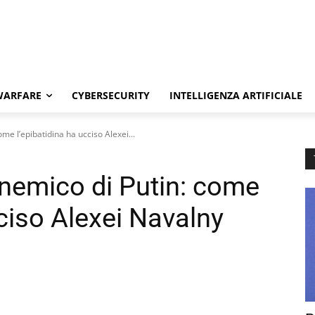
WARFARE
CYBERSECURITY
INTELLIGENZA ARTIFICIALE
me l’epibatidina ha ucciso Alexei...
 nemico di Putin: come
cciso Alexei Navalny