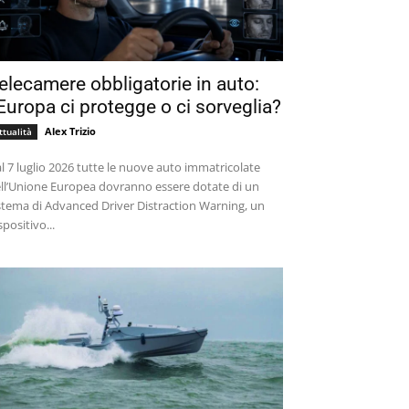
elecamere obbligatorie in auto:
’Europa ci protegge o ci sorveglia?
Alex Trizio
ttualità
l 7 luglio 2026 tutte le nuove auto immatricolate
ll’Unione Europea dovranno essere dotate di un
stema di Advanced Driver Distraction Warning, un
spositivo...