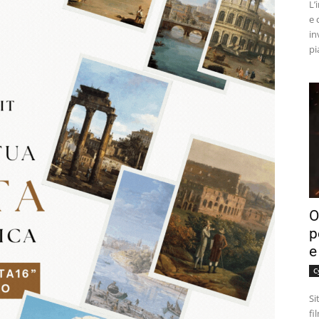
L’
e 
in
pi
O
p
e
C
Si
fi