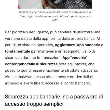
Sicurezza app bancarie lo smartphone fa parte della vita
di tutti i giorni ed è sempre più utilizzato per i pagamenti
NFC
Per pigrizia o negligenza, può capitare di utilizzare una
versione datata della app fornita dalla propria banca. Al
pari di un sistema operativo,
aggiornare l’app bancaria è
fondamentale
per mantenere un adeguato livello di
sicurezza durante le transazioni.
App “vecchie”
contengono falle di sicurezza
note agli hacker, che
possono quindi essere facilmente sfruttate attraverso
virus e malware per carpire le nostre credenziali di
accesso e avere libero accesso al conto bancario.
Sicurezza app bancarie: no a password di
accesso troppo semplici.