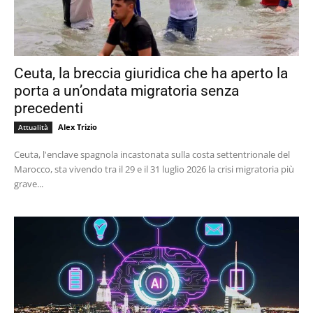
Ceuta, la breccia giuridica che ha aperto la
porta a un’ondata migratoria senza
precedenti
Alex Trizio
Attualità
Ceuta, l'enclave spagnola incastonata sulla costa settentrionale del
Marocco, sta vivendo tra il 29 e il 31 luglio 2026 la crisi migratoria più
grave...