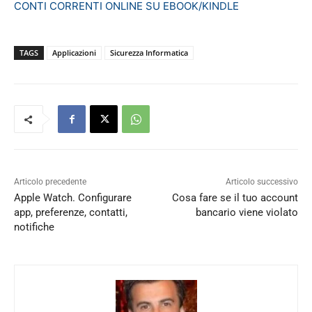
CONTI CORRENTI ONLINE SU EBOOK/KINDLE
TAGS
Applicazioni
Sicurezza Informatica
Articolo precedente
Articolo successivo
Apple Watch. Configurare
Cosa fare se il tuo account
app, preferenze, contatti,
bancario viene violato
notifiche