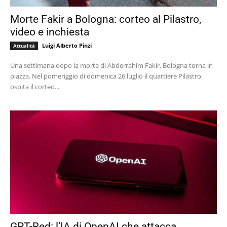
Morte Fakir a Bologna: corteo al Pilastro,
video e inchiesta
Luigi Alberto Pinzi
Attualità
Una settimana dopo la morte di Abderrahim Fakir, Bologna torna in
piazza. Nel pomeriggio di domenica 26 luglio il quartiere Pilastro
ospita il corteo...
GPT-Red: l’IA di OpenAI che attacca