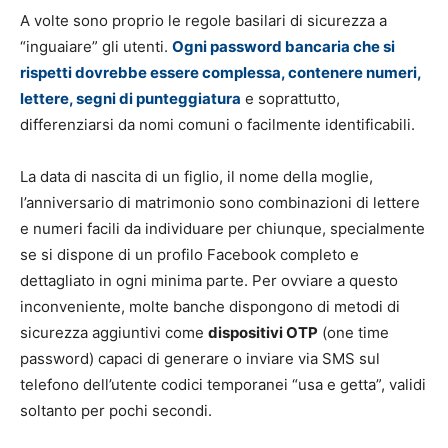
A volte sono proprio le regole basilari di sicurezza a
“inguaiare” gli utenti.
Ogni password bancaria che si
rispetti dovrebbe essere complessa, contenere numeri,
lettere, segni di punteggiatura
e soprattutto,
differenziarsi da nomi comuni o facilmente identificabili.
La data di nascita di un figlio, il nome della moglie,
l’anniversario di matrimonio sono combinazioni di lettere
e numeri facili da individuare per chiunque, specialmente
se si dispone di un profilo Facebook completo e
dettagliato in ogni minima parte. Per ovviare a questo
inconveniente, molte banche dispongono di metodi di
sicurezza aggiuntivi come
dispositivi OTP
(one time
password) capaci di generare o inviare via SMS sul
telefono dell’utente codici temporanei “usa e getta”, validi
soltanto per pochi secondi.