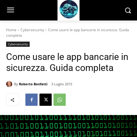
Home
Cybersecurity
Come usare le app bancarie in sicurezza. Guida
completa
Cybersecurity
Come usare le app bancarie in
sicurezza. Guida completa
By
Roberto Bonfatti
3 Luglio 2015