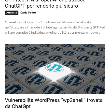
ChatGPT per renderlo più sicuro
Carlo Feder
Attualità
OpenAI ha sviluppato un’intelligenza artificiale specializzata
nell’attaccare altri modelli di intelligenza artificiale. Si chiama GPT-Red
e il suo compito è individuare vulnerabilità, sperimentare nuove...
Vulnerabilità WordPress “wp2shell” trovata
da ChatGpt