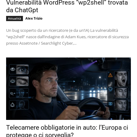
Vulnerabilità WordPress “wp2shell” trovata
da ChatGpt
Alex Trizio
Attualità
Un bug scoperto da un ricercatore (e da un’IA) La vulnerabilità
“wp2shell” nasce dall’indagine di Adam Kues, ricercatore di sicurezza
presso Assetnote / Searchlight Cyber,...
Telecamere obbligatorie in auto: l’Europa ci
protegge o ci sorveglia?