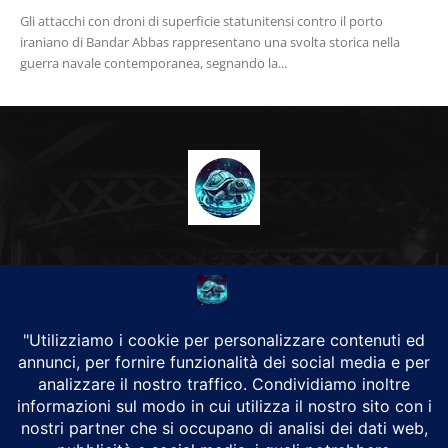
Gli attacchi con droni di superficie statunitensi contro il porto
iraniano di Bandar Abbas rappresentano una svolta storica nella
guerra navale contemporanea, segnando la...
CHI SIAMO
Alground Geopolitica e Cyberwarfare.
Da una idea di Brunilde Trizio
Alground fa parte del Gruppo Trizio