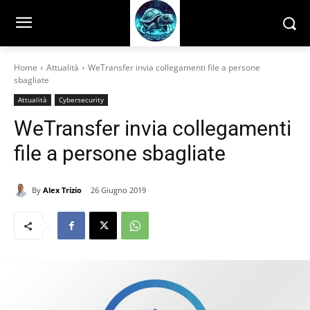
Home
Attualità
WeTransfer invia collegamenti file a persone
sbagliate
Attualità
Cybersecurity
WeTransfer invia collegamenti
file a persone sbagliate
By
Alex Trizio
26 Giugno 2019