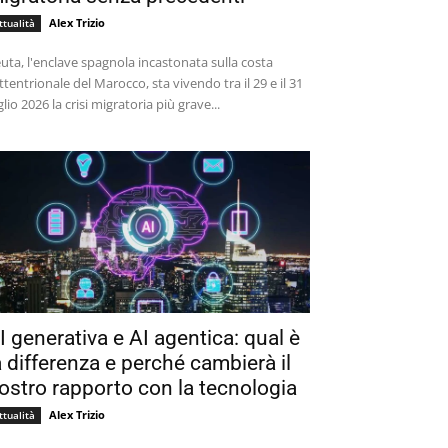
Alex Trizio
ttualità
uta, l'enclave spagnola incastonata sulla costa
ttentrionale del Marocco, sta vivendo tra il 29 e il 31
glio 2026 la crisi migratoria più grave...
I generativa e AI agentica: qual è
a differenza e perché cambierà il
ostro rapporto con la tecnologia
Alex Trizio
ttualità