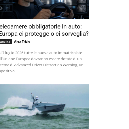
elecamere obbligatorie in auto:
’Europa ci protegge o ci sorveglia?
Alex Trizio
ttualità
l 7 luglio 2026 tutte le nuove auto immatricolate
ll’Unione Europea dovranno essere dotate di un
stema di Advanced Driver Distraction Warning, un
spositivo...