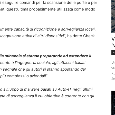
i eseguire comandi per la scansione delle porte e per
rnet, quest’ultima probabilmente utilizzata come modo
.
mente capacità di ricognizione e sorveglianza locali,
cognizione attiva di altri dispositivi
“, ha detto Check
V
“
A
ella minaccia si stanno preparando ad estendere
il
Un
mente è l’ingegneria sociale, agli attacchi basati
vu
n segnale che gli autori si stanno spostando dal
Ku
i più complessi o aziendali
“.
Se
o sviluppo di malware basati su Auto-IT negli ultimi
ne di sorveglianza il cui obiettivo è coerente con gli