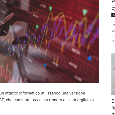
P
c
A
Da
eq
ra
St
 un attacco informatico utilizzando una versione
T, che consente l’accesso remoto e la sorveglianza
C
a
m