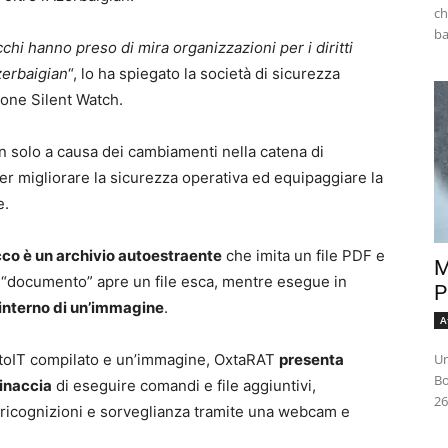
ch
cchi hanno preso di mira organizzazioni per i diritti
zerbaigian
“, lo ha spiegato la società di sicurezza
one Silent Watch.
on solo a causa dei cambiamenti nella catena di
er migliorare la sicurezza operativa ed equipaggiare la
e.
cco è un archivio autoestraente
che imita un file PDF e
M
o “documento” apre un file esca, mentre esegue in
P
’interno di un’immagine
.
A
Un
AutoIT compilato e un’immagine, OxtaRAT
presenta
Bo
inaccia
di eseguire comandi e file aggiuntivi,
26
e ricognizioni e sorveglianza tramite una webcam e