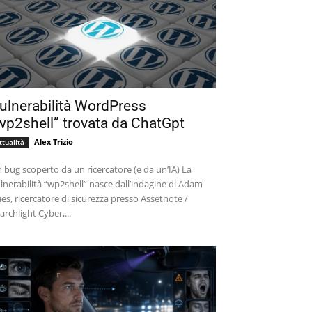
ulnerabilità WordPress
wp2shell” trovata da ChatGpt
Alex Trizio
ttualità
 bug scoperto da un ricercatore (e da un’IA) La
lnerabilità “wp2shell” nasce dall’indagine di Adam
es, ricercatore di sicurezza presso Assetnote /
archlight Cyber,...