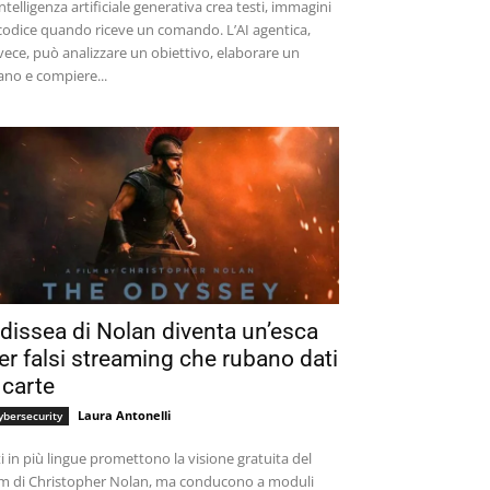
intelligenza artificiale generativa crea testi, immagini
codice quando riceve un comando. L’AI agentica,
vece, può analizzare un obiettivo, elaborare un
ano e compiere...
dissea di Nolan diventa un’esca
er falsi streaming che rubano dati
 carte
Laura Antonelli
ybersecurity
ti in più lingue promettono la visione gratuita del
lm di Christopher Nolan, ma conducono a moduli