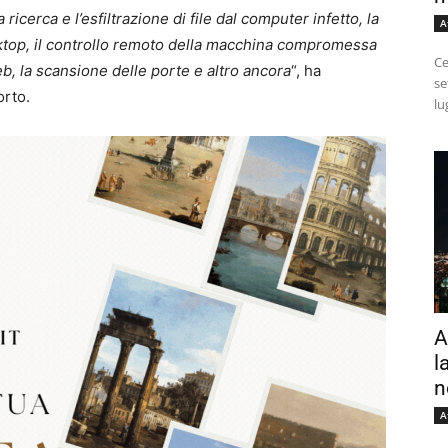
ricerca e l’esfiltrazione di file dal computer infetto, la
A
ktop, il controllo remoto della macchina compromessa
Ce
eb, la scansione delle porte e altro ancora
“, ha
se
orto.
lu
A
l
n
A