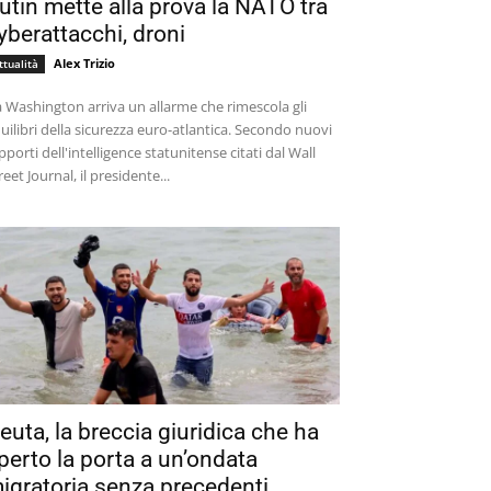
utin mette alla prova la NATO tra
yberattacchi, droni
Alex Trizio
ttualità
 Washington arriva un allarme che rimescola gli
uilibri della sicurezza euro-atlantica. Secondo nuovi
pporti dell'intelligence statunitense citati dal Wall
reet Journal, il presidente...
euta, la breccia giuridica che ha
perto la porta a un’ondata
igratoria senza precedenti