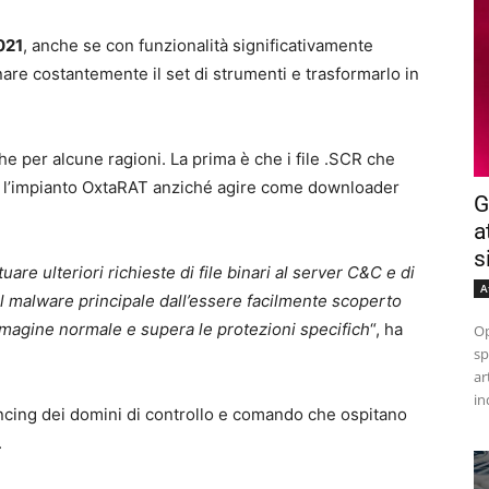
021
, anche se con funzionalità significativamente
nare costantemente il set di strumenti e trasformarlo in
e per alcune ragioni. La prima è che i file .SCR che
ià l’impianto OxtaRAT anziché agire come downloader
G
a
s
tuare ulteriori richieste di file binari al server C&C e di
A
 il malware principale dall’essere facilmente scoperto
mmagine normale e supera le protezioni specifich
“, ha
Op
sp
ar
in
ncing dei domini di controllo e comando che ospitano
.