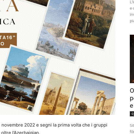
L’
e 
in
pi
O
p
e
C
el novembre 2022 e segni la prima volta che i gruppi
Si
fi
 oltre l’Azerbaigian.