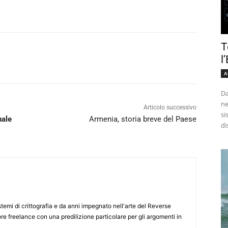
T
l
A
Da
ne
Articolo successivo
si
nale
Armenia, storia breve del Paese
di
stemi di crittografia e da anni impegnato nell'arte del Reverse
ore freelance con una predilizione particolare per gli argomenti in