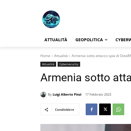
ATTUALITÀ
GEOPOLITICA
CYBER
Home
Attualità
Armenia sotto attacco spia di OxtaR
Attualità
Cybersecurity
Armenia sotto att
By
Luigi Alberto Pinzi
17 Febbraio 2023
Condividere