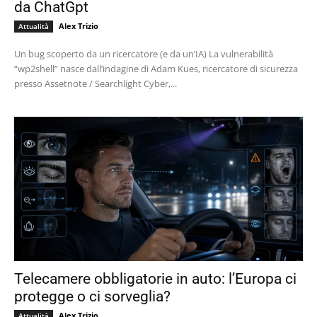
da ChatGpt
Alex Trizio
Attualità
Un bug scoperto da un ricercatore (e da un’IA) La vulnerabilità
“wp2shell” nasce dall’indagine di Adam Kues, ricercatore di sicurezza
presso Assetnote / Searchlight Cyber,...
Telecamere obbligatorie in auto: l’Europa ci
protegge o ci sorveglia?
Alex Trizio
Attualità