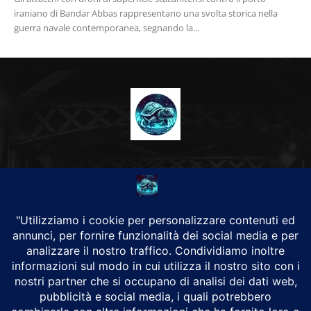
iraniano di Bandar Abbas rappresentano una svolta storica nella
guerra navale contemporanea, segnando la...
CHI SIAMO
Alground Geopolitica e Cyberwarfare.
Da una idea di Brunilde Trizio
Alground fa parte del Gruppo Trizio