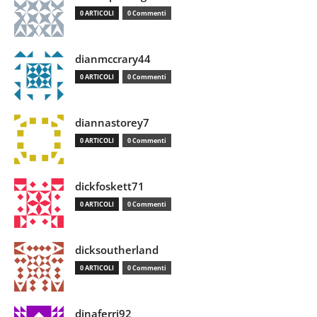
0 ARTICOLI
0 Commenti
dianmccrary44
0 ARTICOLI
0 Commenti
diannastorey7
0 ARTICOLI
0 Commenti
dickfoskett71
0 ARTICOLI
0 Commenti
dicksoutherland
0 ARTICOLI
0 Commenti
dinaferri92