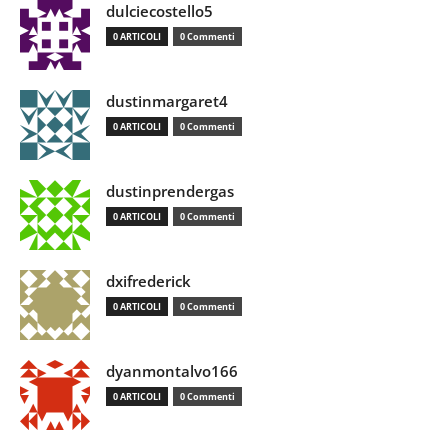
dulciecostello5
0 ARTICOLI
0 Commenti
dustinmargaret4
0 ARTICOLI
0 Commenti
dustinprendergas
0 ARTICOLI
0 Commenti
dxifrederick
0 ARTICOLI
0 Commenti
dyanmontalvo166
0 ARTICOLI
0 Commenti