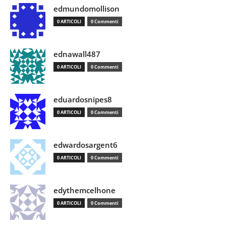
edmundomollison
0 ARTICOLI
0 Commenti
ednawall487
0 ARTICOLI
0 Commenti
eduardosnipes8
0 ARTICOLI
0 Commenti
edwardosargent6
0 ARTICOLI
0 Commenti
edythemcelhone
0 ARTICOLI
0 Commenti