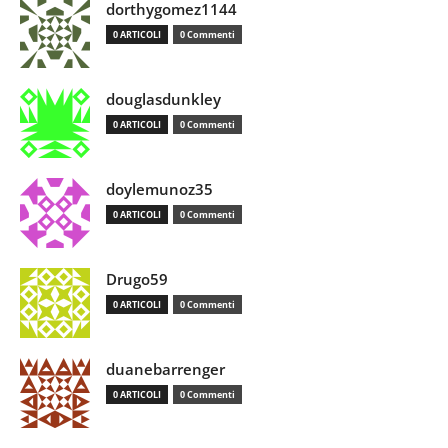
dorthygomez1144
0 ARTICOLI
0 Commenti
douglasdunkley
0 ARTICOLI
0 Commenti
doylemunoz35
0 ARTICOLI
0 Commenti
Drugo59
0 ARTICOLI
0 Commenti
duanebarrenger
0 ARTICOLI
0 Commenti