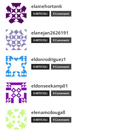
elainehorton6
0 ARTICOLI
0 Commenti
elanejan2626191
0 ARTICOLI
0 Commenti
eldonrodriguez1
0 ARTICOLI
0 Commenti
eldonseekamp01
0 ARTICOLI
0 Commenti
elenamcdougall
0 ARTICOLI
0 Commenti