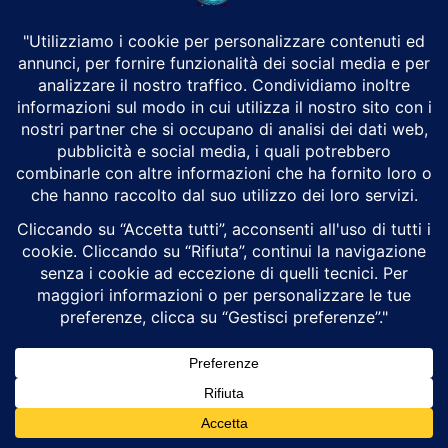
erikalangham7
0 ARTICOLI
0 Commenti
erin2521983238
0 ARTICOLI
0 Commenti
erinbeattie077
0 ARTICOLI
0 Commenti
erintaverner070
0 ARTICOLI
0 Commenti
Ermanno54
0 ARTICOLI
0 Commenti