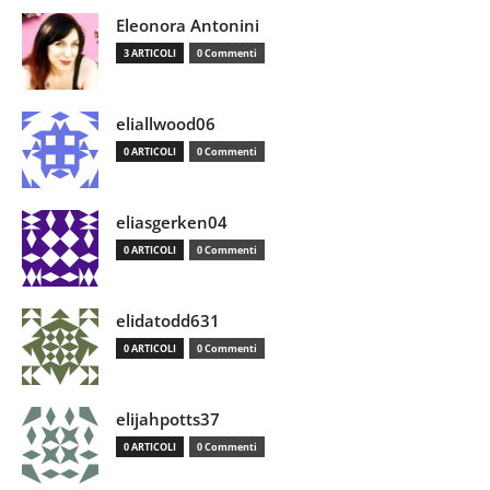
Eleonora Antonini
3 ARTICOLI
0 Commenti
eliallwood06
0 ARTICOLI
0 Commenti
eliasgerken04
0 ARTICOLI
0 Commenti
elidatodd631
0 ARTICOLI
0 Commenti
elijahpotts37
0 ARTICOLI
0 Commenti