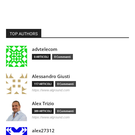
TOP AUTHORS
advtelecom
0 ARTICOLI
0 Commenti
Alessandro Giusti
117 ARTICOLI
0 Commenti
https://www.alground.com
Alex Trizio
389 ARTICOLI
0 Commenti
https://www.alground.com
alex27312