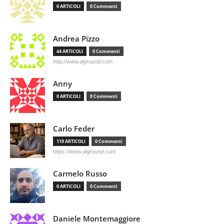
0 ARTICOLI
0 Commenti
Andrea Pizzo
44 ARTICOLI
0 Commenti
http://www.alground.com
Anny
0 ARTICOLI
0 Commenti
Carlo Feder
119 ARTICOLI
0 Commenti
https://www.alground.com
Carmelo Russo
0 ARTICOLI
0 Commenti
Daniele Montemaggiore