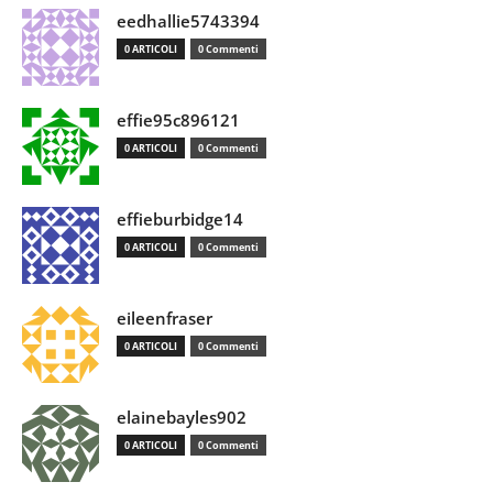
eedhallie5743394
0 ARTICOLI
0 Commenti
effie95c896121
0 ARTICOLI
0 Commenti
effieburbidge14
0 ARTICOLI
0 Commenti
eileenfraser
0 ARTICOLI
0 Commenti
elainebayles902
0 ARTICOLI
0 Commenti