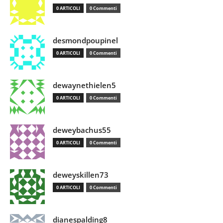
0 ARTICOLI
0 Commenti
desmondpoupinel
0 ARTICOLI
0 Commenti
dewaynethielen5
0 ARTICOLI
0 Commenti
deweybachus55
0 ARTICOLI
0 Commenti
deweyskillen73
0 ARTICOLI
0 Commenti
dianespalding8