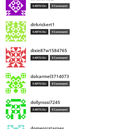
0 ARTICOLI
0 Commenti
dirkrickert1
0 ARTICOLI
0 Commenti
dixie87w1584765
0 ARTICOLI
0 Commenti
dolcarmel3714073
0 ARTICOLI
0 Commenti
dollyrossi7245
0 ARTICOLI
0 Commenti
domenicstarnes