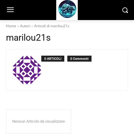
Home
Autori
Articoli di marilou21s
marilou21s
0 ARTICOLI
0 Commenti
Nessun Articolo da visualizzare