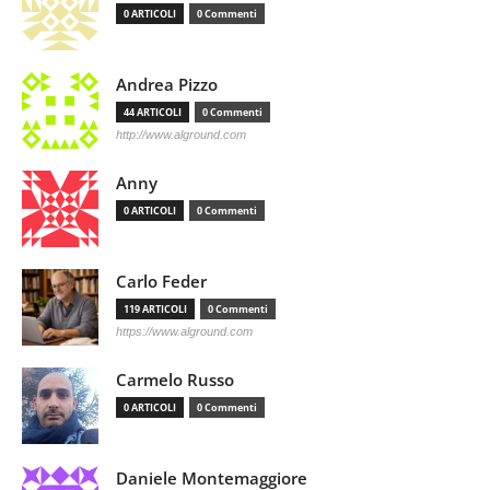
0 ARTICOLI
0 Commenti
Andrea Pizzo
44 ARTICOLI
0 Commenti
http://www.alground.com
Anny
0 ARTICOLI
0 Commenti
Carlo Feder
119 ARTICOLI
0 Commenti
https://www.alground.com
Carmelo Russo
0 ARTICOLI
0 Commenti
Daniele Montemaggiore