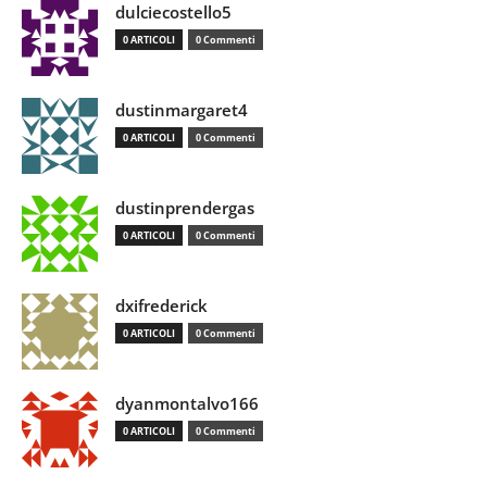
dulciecostello5
0 ARTICOLI
0 Commenti
dustinmargaret4
0 ARTICOLI
0 Commenti
dustinprendergas
0 ARTICOLI
0 Commenti
dxifrederick
0 ARTICOLI
0 Commenti
dyanmontalvo166
0 ARTICOLI
0 Commenti