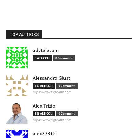
TOP AUTHORS
advtelecom
0 ARTICOLI
0 Commenti
Alessandro Giusti
117 ARTICOLI
0 Commenti
https://www.alground.com
Alex Trizio
389 ARTICOLI
0 Commenti
https://www.alground.com
alex27312