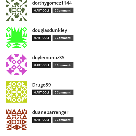
dorthygomez1144
0 ARTICOLI
0 Commenti
douglasdunkley
0 ARTICOLI
0 Commenti
doylemunoz35
0 ARTICOLI
0 Commenti
Drugo59
0 ARTICOLI
0 Commenti
duanebarrenger
0 ARTICOLI
0 Commenti