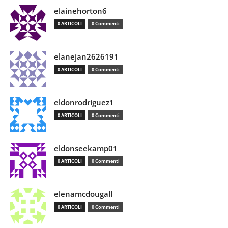
elainehorton6
0 ARTICOLI
0 Commenti
elanejan2626191
0 ARTICOLI
0 Commenti
eldonrodriguez1
0 ARTICOLI
0 Commenti
eldonseekamp01
0 ARTICOLI
0 Commenti
elenamcdougall
0 ARTICOLI
0 Commenti