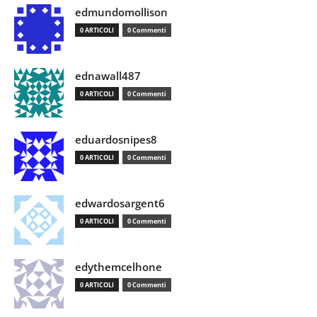
edmundomollison
0 ARTICOLI
0 Commenti
ednawall487
0 ARTICOLI
0 Commenti
eduardosnipes8
0 ARTICOLI
0 Commenti
edwardosargent6
0 ARTICOLI
0 Commenti
edythemcelhone
0 ARTICOLI
0 Commenti