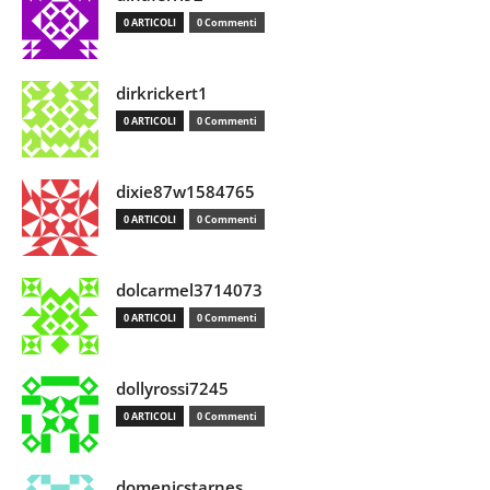
0 ARTICOLI
0 Commenti
dirkrickert1
0 ARTICOLI
0 Commenti
dixie87w1584765
0 ARTICOLI
0 Commenti
dolcarmel3714073
0 ARTICOLI
0 Commenti
dollyrossi7245
0 ARTICOLI
0 Commenti
domenicstarnes