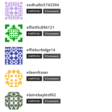
eedhallie5743394
0 ARTICOLI
0 Commenti
effie95c896121
0 ARTICOLI
0 Commenti
effieburbidge14
0 ARTICOLI
0 Commenti
eileenfraser
0 ARTICOLI
0 Commenti
elainebayles902
0 ARTICOLI
0 Commenti