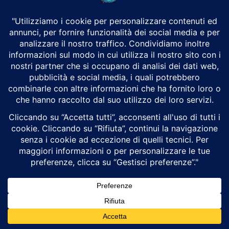
erikalangham7
0 ARTICOLI
0 Commenti
erin2521983238
0 ARTICOLI
0 Commenti
erinbeattie077
0 ARTICOLI
0 Commenti
erintaverner070
0 ARTICOLI
0 Commenti
Ermanno54
0 ARTICOLI
0 Commenti