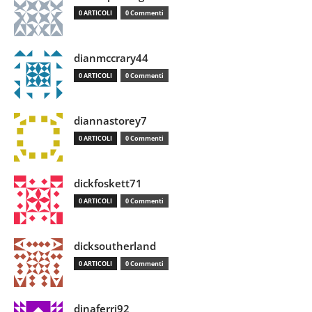
0 ARTICOLI
0 Commenti
dianmccrary44
0 ARTICOLI
0 Commenti
diannastorey7
0 ARTICOLI
0 Commenti
dickfoskett71
0 ARTICOLI
0 Commenti
dicksoutherland
0 ARTICOLI
0 Commenti
dinaferri92