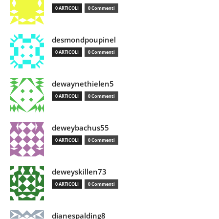
0 ARTICOLI
0 Commenti
desmondpoupinel
0 ARTICOLI
0 Commenti
dewaynethielen5
0 ARTICOLI
0 Commenti
deweybachus55
0 ARTICOLI
0 Commenti
deweyskillen73
0 ARTICOLI
0 Commenti
dianespalding8