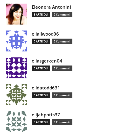
Eleonora Antonini
3 ARTICOLI
0 Commenti
eliallwood06
0 ARTICOLI
0 Commenti
eliasgerken04
0 ARTICOLI
0 Commenti
elidatodd631
0 ARTICOLI
0 Commenti
elijahpotts37
0 ARTICOLI
0 Commenti