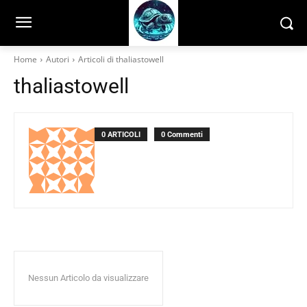
Home
Autori
Articoli di thaliastowell
thaliastowell
0 ARTICOLI
0 Commenti
Nessun Articolo da visualizzare