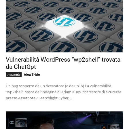
Vulnerabilità WordPress “wp2shell” trovata
da ChatGpt
Alex Trizio
Attualità
Un bug scoperto da un ricercatore (e da un’IA) La vulnerabilità
“wp2shell” nasce dall’indagine di Adam Kues, ricercatore di sicurezza
presso Assetnote / Searchlight Cyber,...