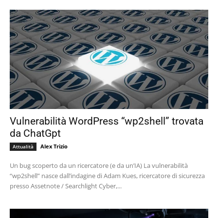
Vulnerabilità WordPress “wp2shell” trovata
da ChatGpt
Alex Trizio
Attualità
Un bug scoperto da un ricercatore (e da un’IA) La vulnerabilità
“wp2shell” nasce dall’indagine di Adam Kues, ricercatore di sicurezza
presso Assetnote / Searchlight Cyber,...