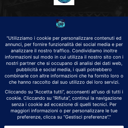
CHI SIAMO
Alground Geopolitica e Cyberwarfare.
Da una idea di Brunilde Trizio
Alground fa parte del Gruppo Trizio
SEGUICI
Alground - Testata di Art Consulting - P.iva 02701880995 - Genova -