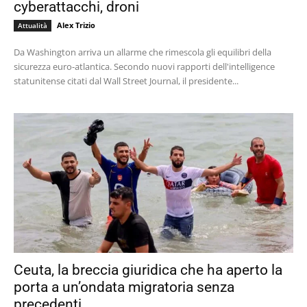
cyberattacchi, droni
Alex Trizio
Attualità
Da Washington arriva un allarme che rimescola gli equilibri della
sicurezza euro-atlantica. Secondo nuovi rapporti dell'intelligence
statunitense citati dal Wall Street Journal, il presidente...
Ceuta, la breccia giuridica che ha aperto la
porta a un’ondata migratoria senza
precedenti