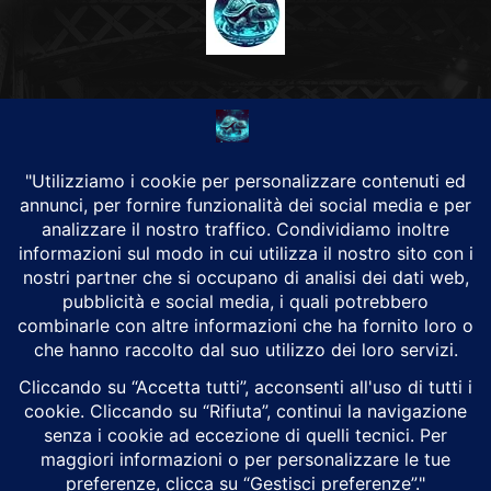
CHI SIAMO
Alground Geopolitica e Cyberwarfare.
Da una idea di Brunilde Trizio
Alground fa parte del Gruppo Trizio
SEGUICI