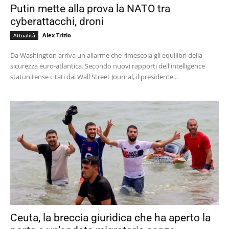
Putin mette alla prova la NATO tra
cyberattacchi, droni
Alex Trizio
Attualità
Da Washington arriva un allarme che rimescola gli equilibri della
sicurezza euro-atlantica. Secondo nuovi rapporti dell'intelligence
statunitense citati dal Wall Street Journal, il presidente...
Ceuta, la breccia giuridica che ha aperto la