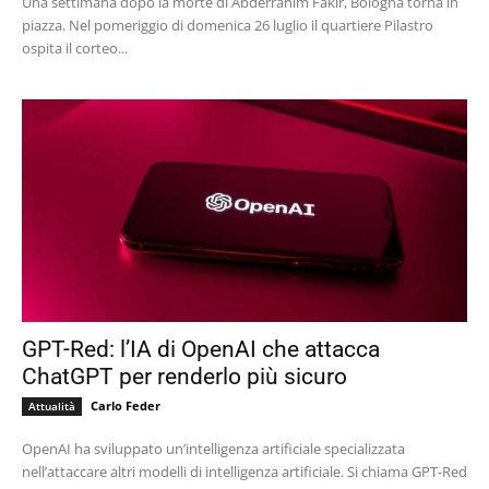
Una settimana dopo la morte di Abderrahim Fakir, Bologna torna in
piazza. Nel pomeriggio di domenica 26 luglio il quartiere Pilastro
ospita il corteo...
GPT-Red: l’IA di OpenAI che attacca
ChatGPT per renderlo più sicuro
Carlo Feder
Attualità
OpenAI ha sviluppato un’intelligenza artificiale specializzata
nell’attaccare altri modelli di intelligenza artificiale. Si chiama GPT-Red