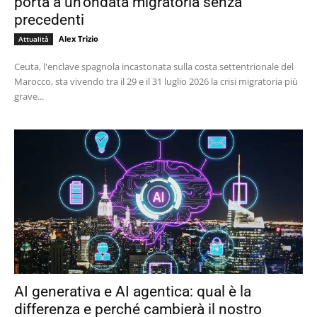
porta a un’ondata migratoria senza
precedenti
Alex Trizio
Attualità
Ceuta, l'enclave spagnola incastonata sulla costa settentrionale del
Marocco, sta vivendo tra il 29 e il 31 luglio 2026 la crisi migratoria più
grave...
AI generativa e AI agentica: qual è la
differenza e perché cambierà il nostro