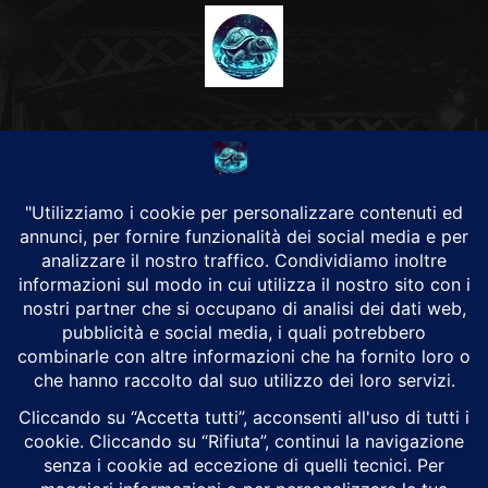
CHI SIAMO
Alground Geopolitica e Cyberwarfare.
Da una idea di Brunilde Trizio
Alground fa parte del Gruppo Trizio
SEGUICI