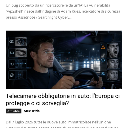
Un bug scoperto da un ricercatore (e da un’IA) La vulnerabilità
“wp2shell” nasce dall’indagine di Adam Kues, ricercatore di sicurezza
presso Assetnote / Searchlight Cyber,...
Telecamere obbligatorie in auto: l’Europa ci
protegge o ci sorveglia?
Alex Trizio
Attualità
Dal 7 luglio 2026 tutte le nuove auto immatricolate nell’Unione