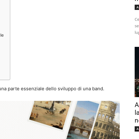
A
Ce
se
lu
le
na parte essenziale dello sviluppo di una band.
A
l
n
A