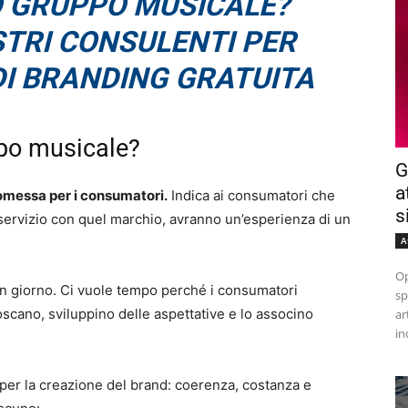
O GRUPPO MUSICALE?
STRI CONSULENTI PER
DI BRANDING GRATUITA
ppo musicale?
G
a
omessa per i consumatori.
Indica ai consumatori che
s
servizio con quel marchio, avranno un’esperienza di un
A
Op
 un giorno. Ci vuole tempo perché i consumatori
sp
scano, sviluppino delle aspettative e lo associno
ar
in
i per la creazione del brand: coerenza, costanza e