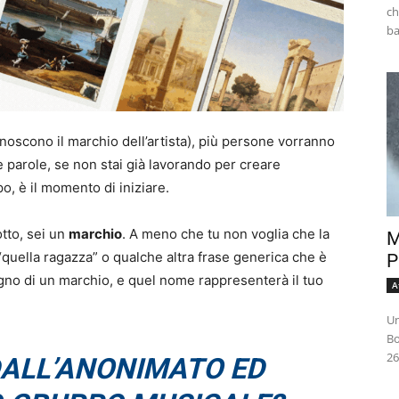
ch
noscono il marchio dell’artista), più persone vorranno
tre parole, se non stai già lavorando per creare
, è il momento di iniziare.
tto, sei un
marchio
. A meno che tu non voglia che la
M
 “quella ragazza” o qualche altra frase generica che è
P
ogno di un marchio, e quel nome rappresenterà il tuo
A
Un
Bo
26
DALL’ANONIMATO ED