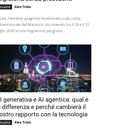
Alex Trizio
ttualità
uta, l'enclave spagnola incastonata sulla costa
ttentrionale del Marocco, sta vivendo tra il 29 e il 31
glio 2026 la crisi migratoria più grave...
I generativa e AI agentica: qual è
a differenza e perché cambierà il
ostro rapporto con la tecnologia
Alex Trizio
ttualità