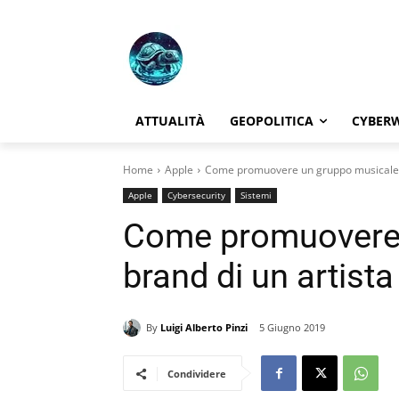
ATTUALITÀ
GEOPOLITICA
CYBER
Home
Apple
Come promuovere un gruppo musicale. I
Apple
Cybersecurity
Sistemi
Come promuovere u
brand di un artista
By
Luigi Alberto Pinzi
5 Giugno 2019
Condividere