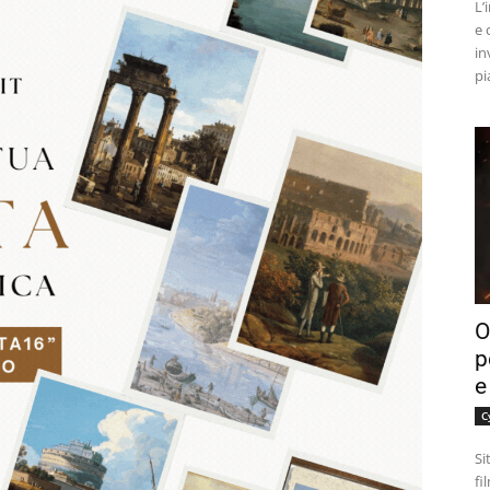
L’
e 
in
pi
O
p
e
C
Si
fi