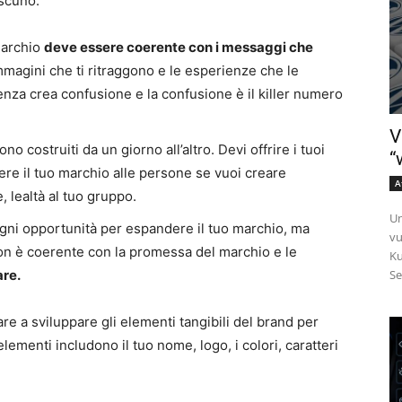
ascuno:
 marchio
deve essere coerente con i messaggi che
mmagini che ti ritraggono e le esperienze che le
enza crea confusione e la confusione è il killer numero
V
o costruiti da un giorno all’altro. Devi offrire i tuoi
“
re il tuo marchio alle persone se vuoi creare
A
 lealtà al tuo gruppo.
Un
ogni opportunità per espandere il tuo marchio, ma
vu
on è coerente con la promessa del marchio e le
Ku
are.
Se
re a sviluppare gli elementi tangibili del brand per
ementi includono il tuo nome, logo, i colori, caratteri