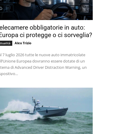
elecamere obbligatorie in auto:
’Europa ci protegge o ci sorveglia?
Alex Trizio
ttualità
l 7 luglio 2026 tutte le nuove auto immatricolate
ll’Unione Europea dovranno essere dotate di un
stema di Advanced Driver Distraction Warning, un
spositivo...