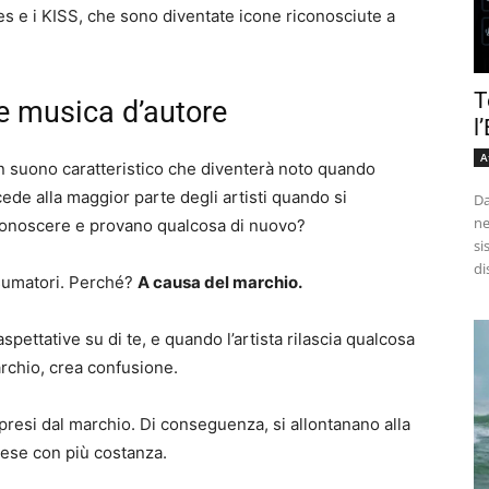
s e i KISS, che sono diventate icone riconosciute a
T
e musica d’autore
l
A
un suono caratteristico che diventerà noto quando
ede alla maggior parte degli artisti quando si
Da
ne
i conoscere e provano qualcosa di nuovo?
si
di
sumatori. Perché?
A causa del marchio.
pettative su di te, e quando l’artista rilascia qualcosa
rchio, crea confusione.
presi dal marchio. Di conseguenza, si allontanano alla
ttese con più costanza.