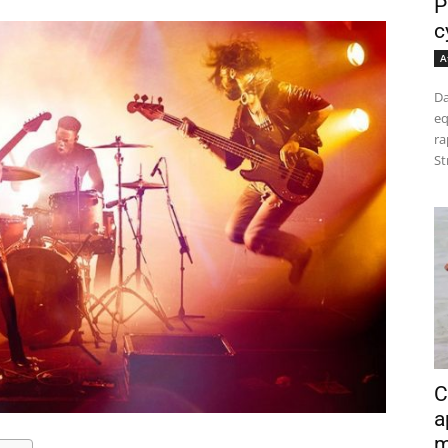
P
c
A
Da
eq
ra
St
C
a
m