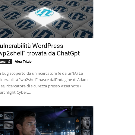
ulnerabilità WordPress
wp2shell” trovata da ChatGpt
Alex Trizio
ttualità
 bug scoperto da un ricercatore (e da un’IA) La
lnerabilità “wp2shell” nasce dall’indagine di Adam
es, ricercatore di sicurezza presso Assetnote /
archlight Cyber,...