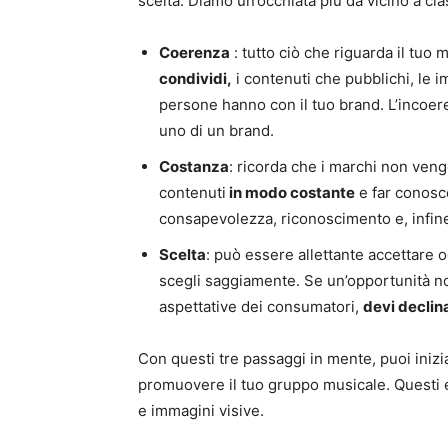
scelta. Diamo un’occhiata più da vicino a ci
Coerenza
: tutto ciò che riguarda il tuo
condividi,
i contenuti che pubblichi, le i
persone hanno con il tuo brand. L’incoer
uno di un brand.
Costanza
: ricorda che i marchi non vengon
contenuti
in modo costante
e far conosce
consapevolezza, riconoscimento e, infine,
Scelta
: può essere allettante accettare 
scegli saggiamente. Se un’opportunità n
aspettative dei consumatori,
devi declin
Con questi tre passaggi in mente, puoi inizia
promuovere il tuo gruppo musicale. Questi el
e immagini visive.