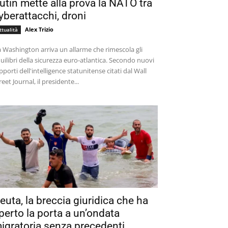
utin mette alla prova la NATO tra
yberattacchi, droni
Alex Trizio
ttualità
 Washington arriva un allarme che rimescola gli
uilibri della sicurezza euro-atlantica. Secondo nuovi
pporti dell'intelligence statunitense citati dal Wall
reet Journal, il presidente...
euta, la breccia giuridica che ha
perto la porta a un’ondata
igratoria senza precedenti