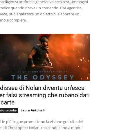
intelligenza artificiale generativa crea testi, immagini
codice quando riceve un comando. L’AI agentica,
vece, può analizzare un obiettivo, elaborare un
ano e compiere...
dissea di Nolan diventa un’esca
er falsi streaming che rubano dati
 carte
Laura Antonelli
ybersecurity
ti in più lingue promettono la visione gratuita del
lm di Christopher Nolan, ma conducono a moduli