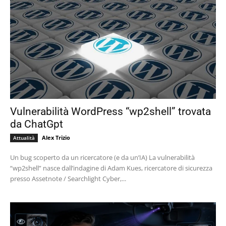
Vulnerabilità WordPress “wp2shell” trovata
da ChatGpt
Alex Trizio
Attualità
Un bug scoperto da un ricercatore (e da un’IA) La vulnerabilità
“wp2shell” nasce dall’indagine di Adam Kues, ricercatore di sicurezza
presso Assetnote / Searchlight Cyber,...