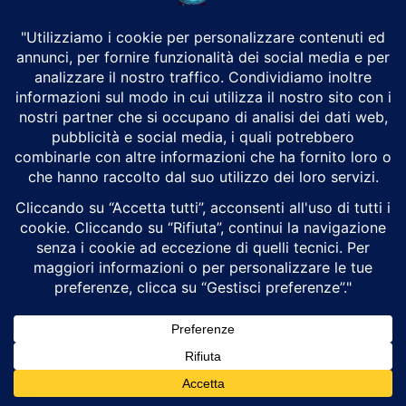
CHI SIAMO
Alground Geopolitica e Cyberwarfare.
Da una idea di Brunilde Trizio
Alground fa parte del Gruppo Trizio
SEGUICI
Alground - Testata di Art Consulting - P.iva 02701880995 - Genova -
Roma