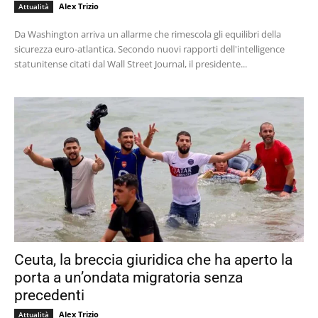
Alex Trizio
Attualità
Da Washington arriva un allarme che rimescola gli equilibri della
sicurezza euro-atlantica. Secondo nuovi rapporti dell'intelligence
statunitense citati dal Wall Street Journal, il presidente...
Ceuta, la breccia giuridica che ha aperto la
porta a un’ondata migratoria senza
precedenti
Alex Trizio
Attualità