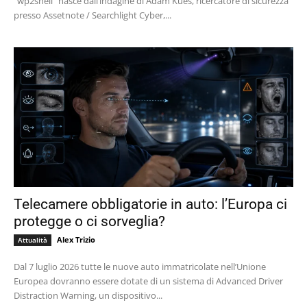
“wp2shell” nasce dall’indagine di Adam Kues, ricercatore di sicurezza
presso Assetnote / Searchlight Cyber,...
Telecamere obbligatorie in auto: l’Europa ci
protegge o ci sorveglia?
Alex Trizio
Attualità
Dal 7 luglio 2026 tutte le nuove auto immatricolate nell’Unione
Europea dovranno essere dotate di un sistema di Advanced Driver
Distraction Warning, un dispositivo...