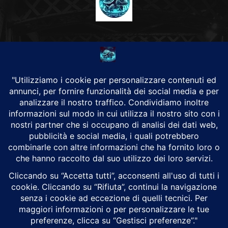
CHI SIAMO
Alground Geopolitica e Cyberwarfare.
Da una idea di Brunilde Trizio
Alground fa parte del Gruppo Trizio
SEGUICI