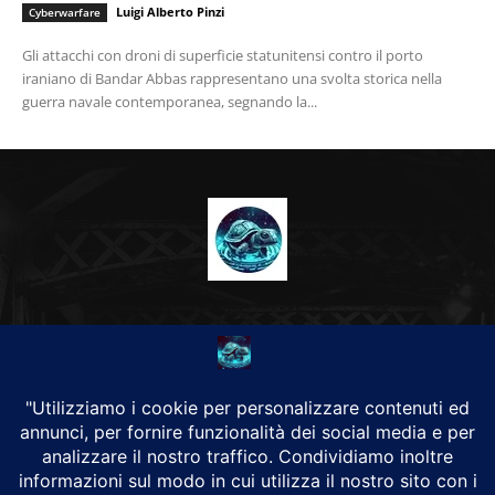
Luigi Alberto Pinzi
Cyberwarfare
Gli attacchi con droni di superficie statunitensi contro il porto
iraniano di Bandar Abbas rappresentano una svolta storica nella
guerra navale contemporanea, segnando la...
CHI SIAMO
Alground Geopolitica e Cyberwarfare.
Da una idea di Brunilde Trizio
Alground fa parte del Gruppo Trizio