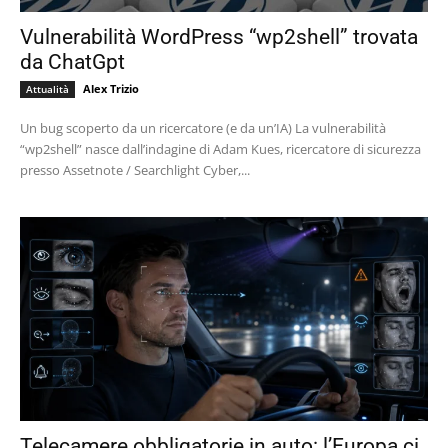
Vulnerabilità WordPress “wp2shell” trovata
da ChatGpt
Alex Trizio
Attualità
Un bug scoperto da un ricercatore (e da un’IA) La vulnerabilità
“wp2shell” nasce dall’indagine di Adam Kues, ricercatore di sicurezza
presso Assetnote / Searchlight Cyber,...
Telecamere obbligatorie in auto: l’Europa ci