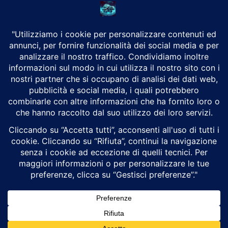
CHI SIAMO
Alground Geopolitica e Cyberwarfare.
Da una idea di Brunilde Trizio
Alground fa parte del Gruppo Trizio
SEGUICI
Alground - Testata di Art Consulting - P.iva 02701880995 - Genova -
Roma
Attualità
Geopolitica
Cyberwarfare
Cybersecurity