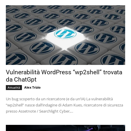
Vulnerabilità WordPress “wp2shell” trovata
da ChatGpt
Alex Trizio
Attualità
Un bug scoperto da un ricercatore (e da un’IA) La vulnerabilità
“wp2shell” nasce dall’indagine di Adam Kues, ricercatore di sicurezza
presso Assetnote / Searchlight Cyber,...