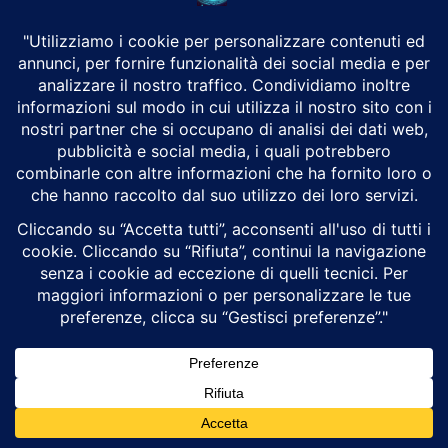
Odissea di Nolan diventa un’esca per falsi
streaming che rubano dati e carte
Laura Antonelli
Cybersecurity
Siti in più lingue promettono la visione gratuita del film di
Christopher Nolan, ma conducono a moduli che raccolgono
credenziali personali e informazioni bancarie. La...
Morte Fakir a Bologna: corteo al Pilastro,