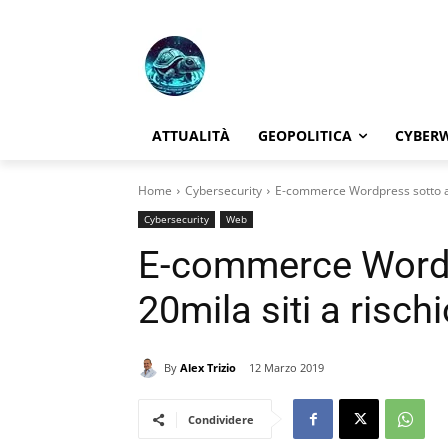
ATTUALITÀ
GEOPOLITICA
CYBER
Home
Cybersecurity
E-commerce Wordpress sotto att
Cybersecurity
Web
E-commerce WordP
20mila siti a risch
By
Alex Trizio
12 Marzo 2019
Condividere