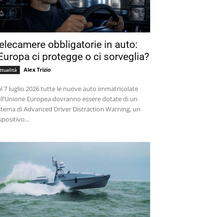
elecamere obbligatorie in auto:
’Europa ci protegge o ci sorveglia?
Alex Trizio
ttualità
l 7 luglio 2026 tutte le nuove auto immatricolate
ll’Unione Europea dovranno essere dotate di un
stema di Advanced Driver Distraction Warning, un
spositivo...