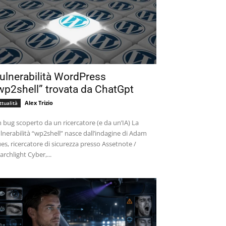
ulnerabilità WordPress
wp2shell” trovata da ChatGpt
Alex Trizio
ttualità
 bug scoperto da un ricercatore (e da un’IA) La
lnerabilità “wp2shell” nasce dall’indagine di Adam
es, ricercatore di sicurezza presso Assetnote /
archlight Cyber,...