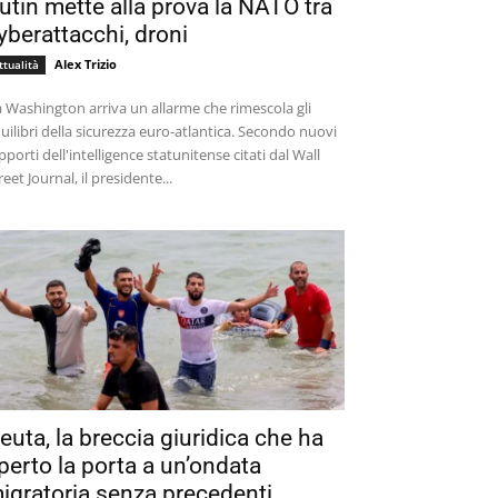
utin mette alla prova la NATO tra
yberattacchi, droni
Alex Trizio
ttualità
 Washington arriva un allarme che rimescola gli
uilibri della sicurezza euro-atlantica. Secondo nuovi
pporti dell'intelligence statunitense citati dal Wall
reet Journal, il presidente...
euta, la breccia giuridica che ha
perto la porta a un’ondata
igratoria senza precedenti