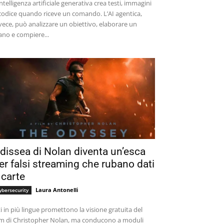
intelligenza artificiale generativa crea testi, immagini
codice quando riceve un comando. L’AI agentica,
vece, può analizzare un obiettivo, elaborare un
ano e compiere...
dissea di Nolan diventa un’esca
er falsi streaming che rubano dati
 carte
Laura Antonelli
ybersecurity
ti in più lingue promettono la visione gratuita del
lm di Christopher Nolan, ma conducono a moduli