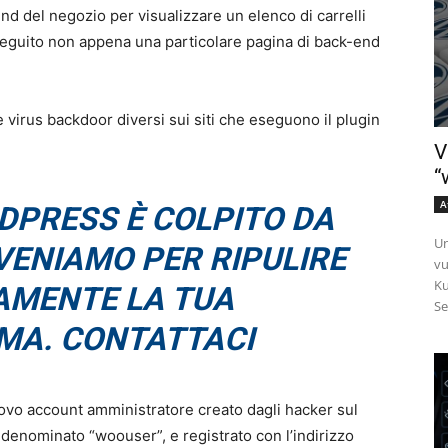
 del negozio per visualizzare un elenco di carrelli
seguito non appena una particolare pagina di back-end
ue virus backdoor diversi sui siti che eseguono il plugin
V
“
A
RDPRESS È COLPITO DA
Un
VENIAMO PER RIPULIRE
vu
Ku
MENTE LA TUA
Se
MA. CONTATTACI
ovo account amministratore creato dagli hacker sul
denominato “woouser”, e registrato con l’indirizzo