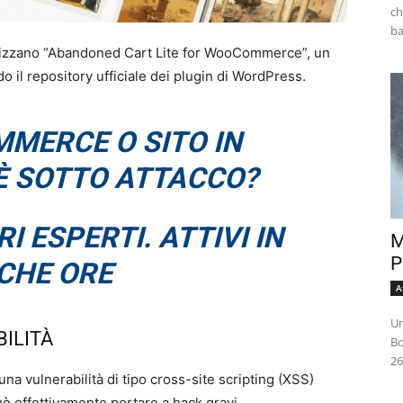
ch
ilizzano “Abandoned Cart Lite for WooCommerce”, un
do il repository ufficiale dei plugin di WordPress.
MMERCE O SITO IN
 SOTTO ATTACCO?
I ESPERTI. ATTIVI IN
M
P
CHE ORE
A
Un
ILITÀ
Bo
26
una vulnerabilità di tipo cross-site scripting (XSS)
ò effettivamente portare a hack gravi.