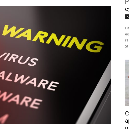
P
c
A
Da
eq
ra
St
C
a
m