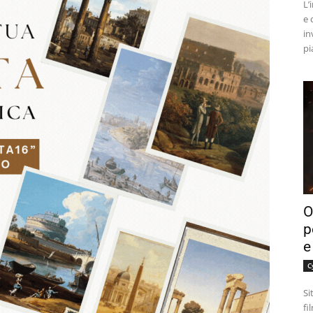
L’
e 
in
pi
O
p
e
C
Si
fi