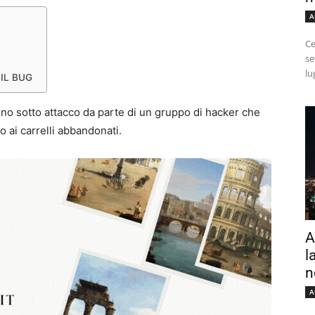
A
Ce
se
lu
IL BUG
no sotto attacco da parte di un gruppo di hacker che
o ai carrelli abbandonati.
A
l
n
A