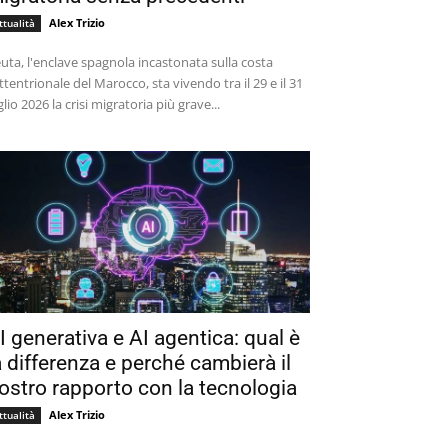
Alex Trizio
ttualità
uta, l'enclave spagnola incastonata sulla costa
ttentrionale del Marocco, sta vivendo tra il 29 e il 31
glio 2026 la crisi migratoria più grave...
I generativa e AI agentica: qual è
a differenza e perché cambierà il
ostro rapporto con la tecnologia
Alex Trizio
ttualità