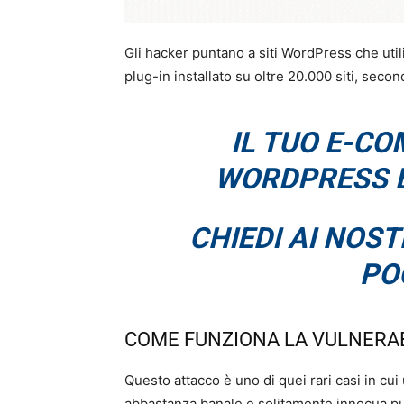
Gli hacker puntano a siti WordPress che ut
plug-in installato su oltre 20.000 siti, secon
IL TUO E-CO
WORDPRESS È
CHIEDI AI NOSTR
PO
COME FUNZIONA LA VULNERAB
Questo attacco è uno di quei rari casi in cui 
abbastanza banale e solitamente innocua pu