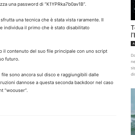
ilizza una password di “K1YPRka7b0av1B”.
frutta una tecnica che è stata vista raramente. Il
T
e individua il primo che è stato disabilitato
l
A
o il contenuto del suo file principale con uno script
Da
so futuro.
ne
si
di
i file sono ancora sul disco e raggiungibili dalle
istruzioni dannose a questa seconda backdoor nel caso
unt “woouser”.