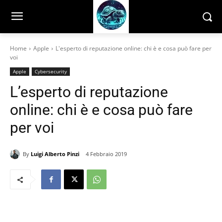
Home
Apple
L'esperto di reputazione online: chi è e cosa può fare per
voi
Apple
Cybersecurity
L’esperto di reputazione
online: chi è e cosa può fare
per voi
By
Luigi Alberto Pinzi
4 Febbraio 2019