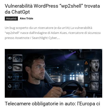
Vulnerabilità WordPress “wp2shell” trovata
da ChatGpt
Alex Trizio
Attualità
Un bug scoperto da un ricercatore (e da un’IA) La vulnerabilità
“wp2shell” nasce dall’indagine di Adam Kues, ricercatore di sicurezza
presso Assetnote / Searchlight Cyber,...
Telecamere obbligatorie in auto: l’Europa ci