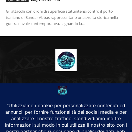
Gli attacchi con droni di superficie statunitensi contro il porto
iraniano di Bandar Abbas rappresentano una svolta storica nella
guerra navale contemporanea, segnando la...
CHI SIAMO
Alground Geopolitica e Cyberwarfare.
Da una idea di Brunilde Trizio
Alground fa parte del Gruppo Trizio