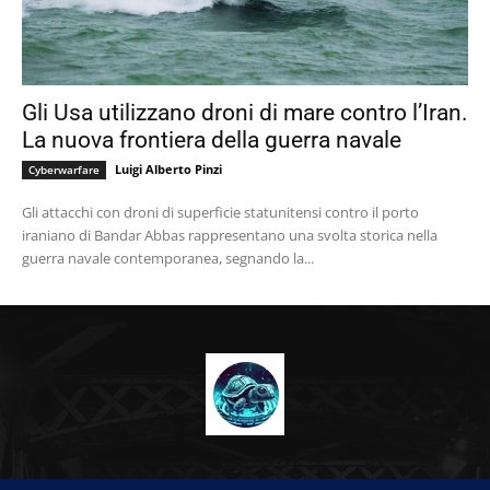
Gli Usa utilizzano droni di mare contro l’Iran.
La nuova frontiera della guerra navale
Luigi Alberto Pinzi
Cyberwarfare
Gli attacchi con droni di superficie statunitensi contro il porto
iraniano di Bandar Abbas rappresentano una svolta storica nella
guerra navale contemporanea, segnando la...