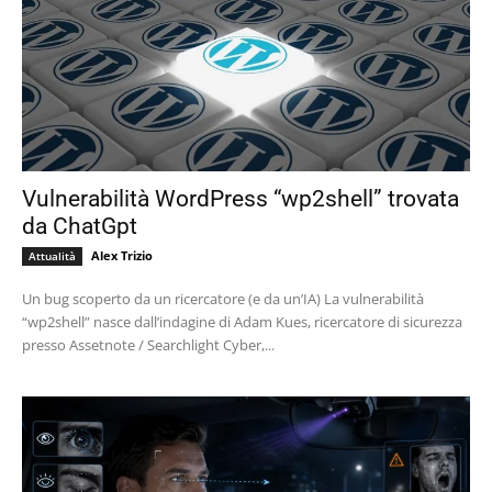
Vulnerabilità WordPress “wp2shell” trovata
da ChatGpt
Alex Trizio
Attualità
Un bug scoperto da un ricercatore (e da un’IA) La vulnerabilità
“wp2shell” nasce dall’indagine di Adam Kues, ricercatore di sicurezza
presso Assetnote / Searchlight Cyber,...