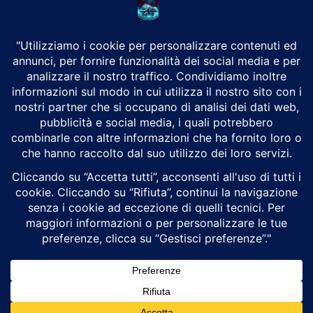
CHI SIAMO
Alground Geopolitica e Cyberwarfare.
Da una idea di Brunilde Trizio
Alground fa parte del Gruppo Trizio
SEGUICI
Alground - Testata di Art Consulting - P.iva 02701880995 - Genova -
Roma
Attualità
Geopolitica
Cyberwarfare
Cybersecurity
Intelligenza Artificiale