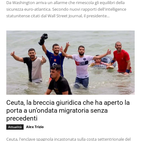
Da Washington arriva un allarme che rimescola gli equilibri della
sicurezza euro-atlantica. Secondo nuovi rapporti dell'intelligence
statunitense citati dal Wall Street Journal, il presidente...
Ceuta, la breccia giuridica che ha aperto la
porta a un’ondata migratoria senza
precedenti
Alex Trizio
Attualità
Ceuta, l'enclave spagnola incastonata sulla costa settentrionale del