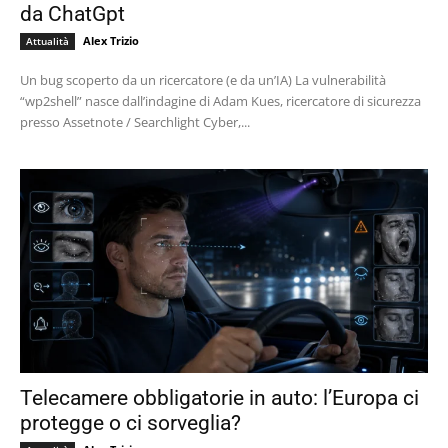
da ChatGpt
Alex Trizio
Attualità
Un bug scoperto da un ricercatore (e da un’IA) La vulnerabilità
“wp2shell” nasce dall’indagine di Adam Kues, ricercatore di sicurezza
presso Assetnote / Searchlight Cyber,...
Telecamere obbligatorie in auto: l’Europa ci
protegge o ci sorveglia?