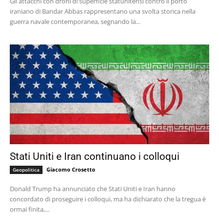
Gli attacchi con droni di superficie statunitensi contro il porto
iraniano di Bandar Abbas rappresentano una svolta storica nella
guerra navale contemporanea, segnando la...
Stati Uniti e Iran continuano i colloqui
Giacomo Crosetto
Geopolitica
Donald Trump ha annunciato che Stati Uniti e Iran hanno
concordato di proseguire i colloqui, ma ha dichiarato che la tregua è
ormai finita,...