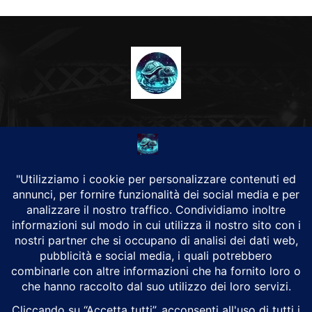
CHI SIAMO
Alground Geopolitica e Cyberwarfare.
Da una idea di Brunilde Trizio
Alground fa parte del Gruppo Trizio
SEGUICI