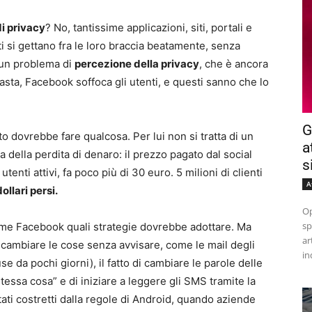
i privacy
? No, tantissime applicazioni, siti, portali e
ti si gettano fra le loro braccia beatamente, senza
un problema di
percezione della privacy
, che è ancora
asta, Facebook soffoca gli utenti, e questi sanno che lo
G
 dovrebbe fare qualcosa. Per lui non si tratta di un
a
a della perdita di denaro: il prezzo pagato dal social
s
utenti attivi, fa poco più di 30 euro. 5 milioni di clienti
A
ollari persi.
Op
sp
ome Facebook quali strategie dovrebbe adottare. Ma
ar
 di cambiare le cose senza avvisare, come le mail degli
in
use da pochi giorni), il fatto di cambiare le parole delle
tessa cosa” e di iniziare a leggere gli SMS tramite la
ati costretti dalla regole di Android, quando aziende