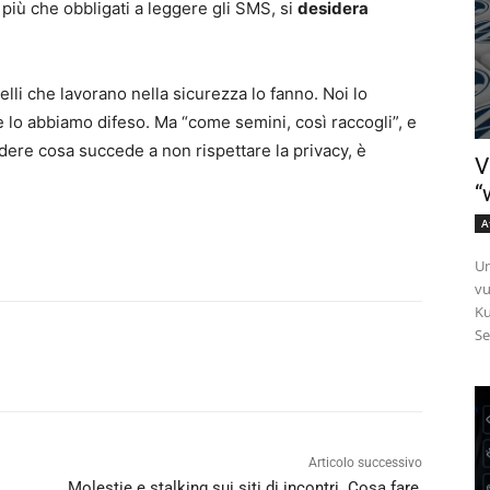
ù che obbligati a leggere gli SMS, si
desidera
uelli che lavorano nella sicurezza lo fanno. Noi lo
e lo abbiamo difeso. Ma “come semini, così raccogli”, e
edere cosa succede a non rispettare la privacy, è
V
“
A
Un
vu
Ku
Se
Articolo successivo
Molestie e stalking sui siti di incontri. Cosa fare,