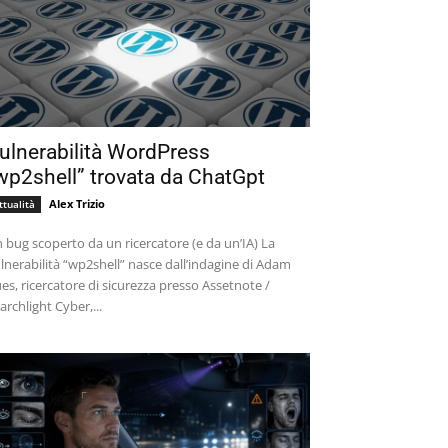
ulnerabilità WordPress
wp2shell” trovata da ChatGpt
Alex Trizio
ttualità
 bug scoperto da un ricercatore (e da un’IA) La
lnerabilità “wp2shell” nasce dall’indagine di Adam
es, ricercatore di sicurezza presso Assetnote /
archlight Cyber,...