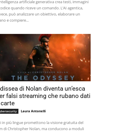
intelligenza artificiale generativa crea testi, immagini
codice quando riceve un comando. L’AI agentica,
vece, può analizzare un obiettivo, elaborare un
ano e compiere...
dissea di Nolan diventa un’esca
er falsi streaming che rubano dati
 carte
Laura Antonelli
ybersecurity
ti in più lingue promettono la visione gratuita del
lm di Christopher Nolan, ma conducono a moduli