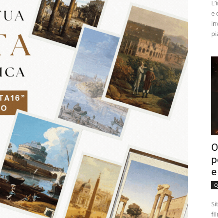
L’
e 
in
pi
O
p
e
C
Si
fi