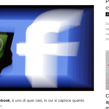
P
c
A
Da
eq
ra
St
C
ebook
, è uno di quei casi, in cui si capisce quanto
a
”.
m