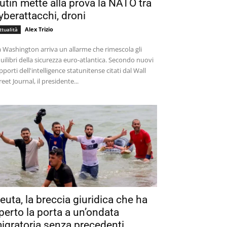
utin mette alla prova la NATO tra
yberattacchi, droni
Alex Trizio
ttualità
 Washington arriva un allarme che rimescola gli
uilibri della sicurezza euro-atlantica. Secondo nuovi
pporti dell'intelligence statunitense citati dal Wall
reet Journal, il presidente...
euta, la breccia giuridica che ha
perto la porta a un’ondata
igratoria senza precedenti