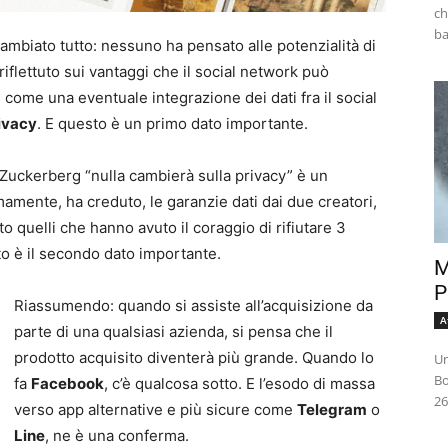
ch
ambiato tutto: nessuno ha pensato alle potenzialità di
lettuto sui vantaggi che il social network può
come una eventuale integrazione dei dati fra il social
rivacy
. E questo è un primo dato importante.
 Zuckerberg “nulla cambierà sulla privacy” è un
mamente, ha creduto, le garanzie dati dai due creatori,
to quelli che hanno avuto il coraggio di rifiutare 3
to è il secondo dato importante.
M
P
Riassumendo: quando si assiste all’acquisizione da
A
parte di una qualsiasi azienda, si pensa che il
prodotto acquisito diventerà più grande. Quando lo
Un
Bo
fa
Facebook
, c’è qualcosa sotto. E l’esodo di massa
26
verso app alternative e più sicure come
Telegram
o
Line
, ne è una conferma.