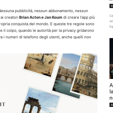
A
“Nessuna pubblicità, nessun abbonamento, nessun
Ce
ai creatori
Brian Acton e Jan Koum
di creare l’app più
se
ropria conquista del mondo. E queste tre regole sono
lu
e il colpo, quando le autorità per la privacy gridarono
a i numeri di telefono degli utenti, anche quelli non
A
l
n
A