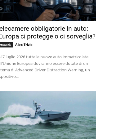
elecamere obbligatorie in auto:
’Europa ci protegge o ci sorveglia?
Alex Trizio
ttualità
l 7 luglio 2026 tutte le nuove auto immatricolate
ll’Unione Europea dovranno essere dotate di un
stema di Advanced Driver Distraction Warning, un
spositivo...