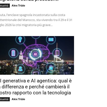
Alex Trizio
ttualità
uta, l'enclave spagnola incastonata sulla costa
ttentrionale del Marocco, sta vivendo tra il 29 e il 31
glio 2026 la crisi migratoria più grave...
I generativa e AI agentica: qual è
a differenza e perché cambierà il
ostro rapporto con la tecnologia
Alex Trizio
ttualità