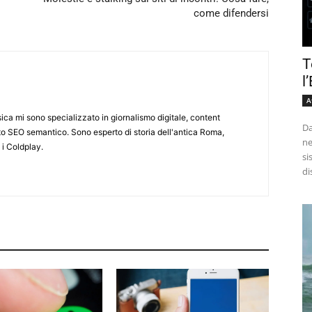
come difendersi
T
l
A
ca mi sono specializzato in giornalismo digitale, content
Da
 SEO semantico. Sono esperto di storia dell'antica Roma,
ne
i Coldplay.
si
di