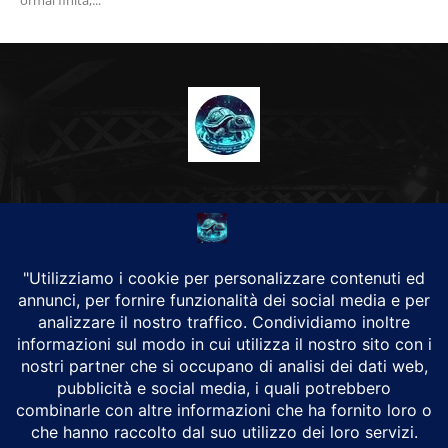
ormai finita,...
CHI SIAMO
Alground Geopolitica e Cyberwarfare.
Da una idea di Brunilde Trizio
Alground fa parte del Gruppo Trizio
SEGUICI