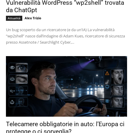
Vulnerabilità WordPress “wp2shell” trovata
da ChatGpt
Alex Trizio
Attualità
Un bug scoperto da un ricercatore (e da un’IA) La vulnerabilità
“wp2shell” nasce dall’indagine di Adam Kues, ricercatore di sicurezza
presso Assetnote / Searchlight Cyber,...
Telecamere obbligatorie in auto: l’Europa ci
protegge o ci sorveglia?