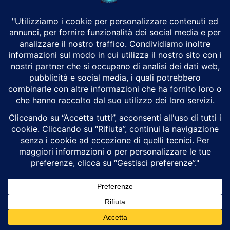
Putin mette alla prova la NATO tra
cyberattacchi, droni
Alex Trizio
Attualità
Da Washington arriva un allarme che rimescola gli equilibri della
sicurezza euro-atlantica. Secondo nuovi rapporti dell'intelligence
statunitense citati dal Wall Street Journal, il presidente...
Ceuta, la breccia giuridica che ha aperto la
porta a un’ondata migratoria senza