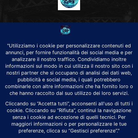
CHI SIAMO
Alground Geopolitica e Cyberwarfare.
Da una idea di Brunilde Trizio
Alground fa parte del Gruppo Trizio
SEGUICI