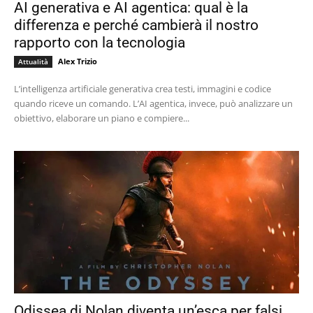
AI generativa e AI agentica: qual è la
differenza e perché cambierà il nostro
rapporto con la tecnologia
Alex Trizio
Attualità
L’intelligenza artificiale generativa crea testi, immagini e codice
quando riceve un comando. L’AI agentica, invece, può analizzare un
obiettivo, elaborare un piano e compiere...
Odissea di Nolan diventa un’esca per falsi