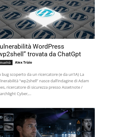
ulnerabilità WordPress
wp2shell” trovata da ChatGpt
Alex Trizio
ttualità
 bug scoperto da un ricercatore (e da un’IA) La
lnerabilità “wp2shell” nasce dall’indagine di Adam
es, ricercatore di sicurezza presso Assetnote /
archlight Cyber,...