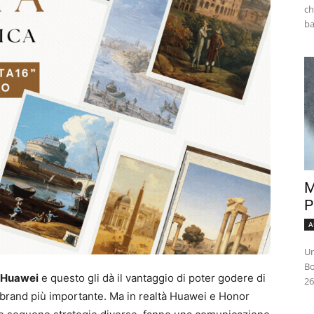
ch
M
P
A
Un
Bo
 Huawei
e questo gli dà il vantaggio di poter godere di
26
l brand più importante. Ma in realtà Huawei e Honor