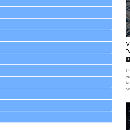
V
“
A
Un
vu
Ku
Se