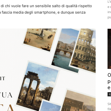
L’
i chi vuole fare un sensibile salto di qualità rispetto
e 
in
a fascia media degli smartphone, e dunque senza
pi
O
p
e
C
Si
fi