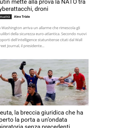
utin mette alla prova la NATO tra
yberattacchi, droni
Alex Trizio
ttualità
 Washington arriva un allarme che rimescola gli
uilibri della sicurezza euro-atlantica. Secondo nuovi
pporti dell'intelligence statunitense citati dal Wall
reet Journal, il presidente...
euta, la breccia giuridica che ha
perto la porta a un’ondata
igratoria senza precedenti