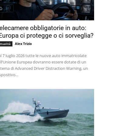
elecamere obbligatorie in auto:
’Europa ci protegge o ci sorveglia?
Alex Trizio
ttualità
l 7 luglio 2026 tutte le nuove auto immatricolate
ll’Unione Europea dovranno essere dotate di un
stema di Advanced Driver Distraction Warning, un
spositivo...