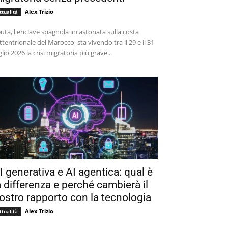
Alex Trizio
ttualità
uta, l'enclave spagnola incastonata sulla costa
ttentrionale del Marocco, sta vivendo tra il 29 e il 31
glio 2026 la crisi migratoria più grave...
I generativa e AI agentica: qual è
a differenza e perché cambierà il
ostro rapporto con la tecnologia
Alex Trizio
ttualità