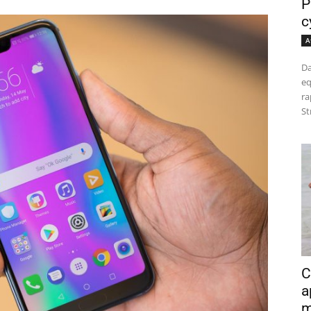
P
c
A
Da
eq
ra
St
C
a
m