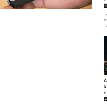
A
Ce
se
lu
A
l
n
A