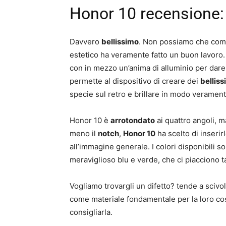
Honor 10 recensione: 
Davvero
bellissimo
. Non possiamo che comp
estetico ha veramente fatto un buon lavoro. H
con in mezzo un’anima di alluminio per dare
permette al dispositivo di creare dei
bellissi
specie sul retro e brillare in modo veramen
Honor 10 è
arrotondato
ai quattro angoli, m
meno il
notch
,
Honor 10
ha scelto di inserir
all’immagine generale. I colori disponibili s
meraviglioso blu e verde, che ci piacciono t
Vogliamo trovargli un difetto? tende a scivola
come materiale fondamentale per la loro cost
consigliarla.