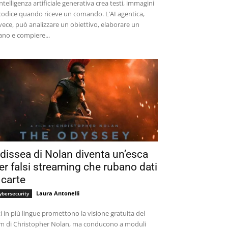
intelligenza artificiale generativa crea testi, immagini
codice quando riceve un comando. L’AI agentica,
vece, può analizzare un obiettivo, elaborare un
ano e compiere...
dissea di Nolan diventa un’esca
er falsi streaming che rubano dati
 carte
Laura Antonelli
ybersecurity
ti in più lingue promettono la visione gratuita del
lm di Christopher Nolan, ma conducono a moduli