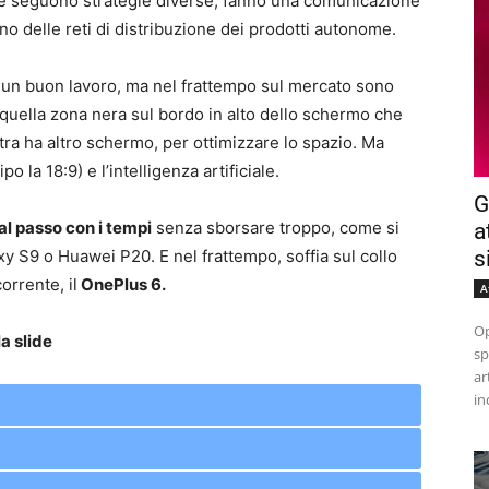
de seguono strategie diverse, fanno una comunicazione
no delle reti di distribuzione dei prodotti autonome.
 un buon lavoro, ma nel frattempo sul mercato sono
 quella zona nera sul bordo in alto dello schermo che
stra ha altro schermo, per ottimizzare lo spazio. Ma
 la 18:9) e l’intelligenza artificiale.
G
al passo con i tempi
senza sborsare troppo, come si
a
s
 S9 o Huawei P20. E nel frattempo, soffia sul collo
orrente, il
OnePlus 6.
A
Op
a slide
sp
ar
in