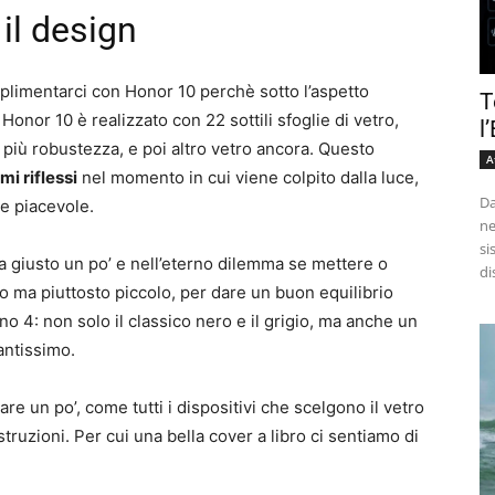
il design
limentarci con Honor 10 perchè sotto l’aspetto
T
onor 10 è realizzato con 22 sottili sfoglie di vetro,
l
 più robustezza, e poi altro vetro ancora. Questo
A
mi riflessi
nel momento in cui viene colpito dalla luce,
Da
te piacevole.
ne
si
a giusto un po’ e nell’eterno dilemma se mettere o
di
lo ma piuttosto piccolo, per dare un buon equilibrio
ono 4: non solo il classico nero e il grigio, ma anche un
antissimo.
re un po’, come tutti i dispositivi che scelgono il vetro
ruzioni. Per cui una bella cover a libro ci sentiamo di