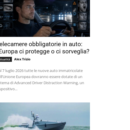
elecamere obbligatorie in auto:
’Europa ci protegge o ci sorveglia?
Alex Trizio
ttualità
l 7 luglio 2026 tutte le nuove auto immatricolate
ll’Unione Europea dovranno essere dotate di un
stema di Advanced Driver Distraction Warning, un
spositivo...