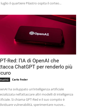
 luglio il quartiere Pilastro ospita il corteo...
PT-Red: l’IA di OpenAI che
ttacca ChatGPT per renderlo più
icuro
Carlo Feder
ttualità
enAI ha sviluppato un’intelligenza artificiale
ecializzata nell’attaccare altri modelli di intelligenza
tificiale. Si chiama GPT-Red e il suo compito è
dividuare vulnerabilità, sperimentare nuove...