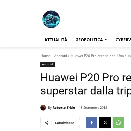
ATTUALITÀ
GEOPOLITICA
CYBER
Home
Android
Huawei P20 Pro recensione. Una supe
Android
Huawei P20 Pro r
superstar dalla tr
By
Roberto Trizio
13 Settembre 2018
Condividere