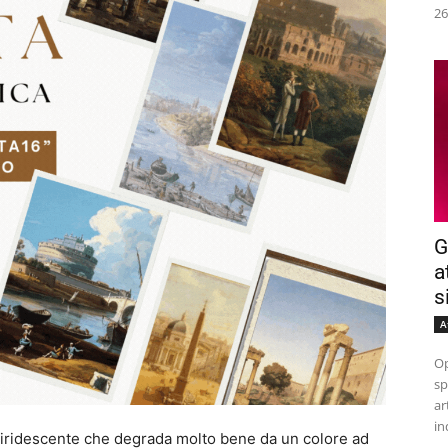
26
G
a
s
A
Op
sp
ar
in
o iridescente che degrada molto bene da un colore ad