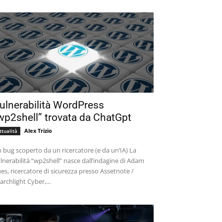
ulnerabilità WordPress
wp2shell” trovata da ChatGpt
Alex Trizio
ttualità
 bug scoperto da un ricercatore (e da un’IA) La
lnerabilità “wp2shell” nasce dall’indagine di Adam
es, ricercatore di sicurezza presso Assetnote /
archlight Cyber,...