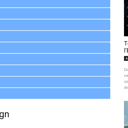
T
l
A
Da
ne
si
di
ign