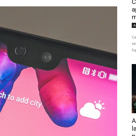
C
a
m
A
Ce
se
lu
A
l