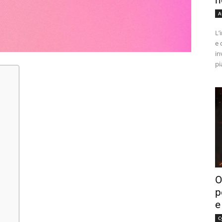
n
A
L’
e 
in
pi
O
p
e
C