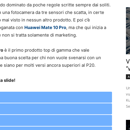
do dominato da poche regole scritte sempre dai soliti.
 una fotocamera da tre sensori che scatta, in certe
mai visto in nessun altro prodotto. E poi c’è
sdoganata con
Huawei Mate 10 Pro
, ma che qui inizia a
 non si tratta solamente di marketing.
ro
è il primo prodotto top di gamma che vale
 una buona scelta per chi non vuole svenarsi con un
V
 siano per molti versi ancora superiori al P20.
“
A
a slide!
Un
vu
Ku
Se