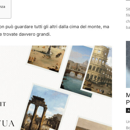
nza
Si
fi
ch
n può guardare tutti gli altri dalla cima del monte, ma
e trovate davvero grandi.
M
P
A
Un
Bo