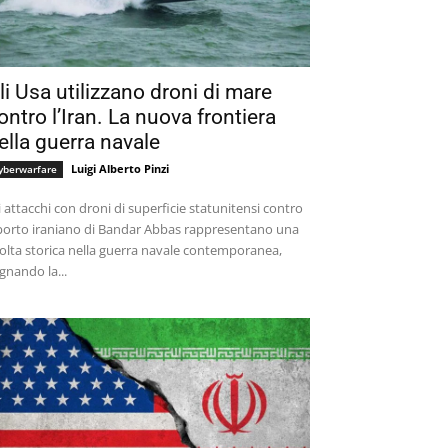
li Usa utilizzano droni di mare
ontro l’Iran. La nuova frontiera
ella guerra navale
Luigi Alberto Pinzi
yberwarfare
i attacchi con droni di superficie statunitensi contro
 porto iraniano di Bandar Abbas rappresentano una
olta storica nella guerra navale contemporanea,
gnando la...