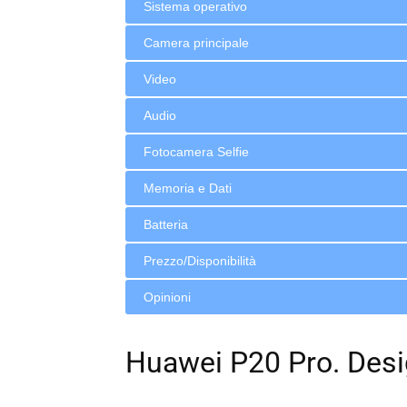
Sistema operativo
Camera principale
Video
Audio
Fotocamera Selfie
Memoria e Dati
Batteria
Prezzo/Disponibilità
Opinioni
Huawei P20 Pro. Des