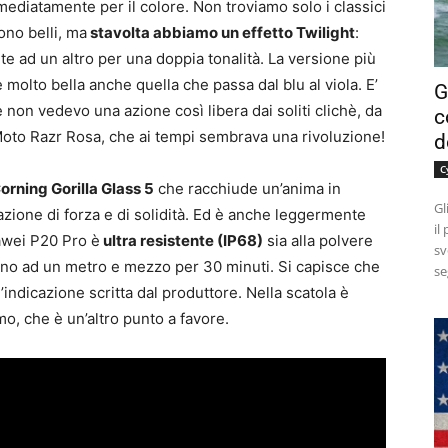
mediatamente per il colore. Non troviamo solo i classici
sono belli, ma
stavolta abbiamo un effetto Twilight
:
 ad un altro per una doppia tonalità. La versione più
molto bella anche quella che passa dal blu al viola. E’
G
non vedevo una azione così libera dai soliti clichè, da
c
oto Razr Rosa, che ai tempi sembrava una rivoluzione!
d
C
orning Gorilla Glass 5
che racchiude un’anima in
Gl
azione di forza e di solidità. Ed è anche leggermente
il
awei P20 Pro è
ultra resistente (IP68)
sia alla polvere
sv
ino ad un metro e mezzo per 30 minuti. Si capisce che
se
indicazione scritta dal produttore. Nella scatola è
mo, che è un’altro punto a favore.