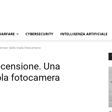
WARFARE
CYBERSECURITY
INTELLIGENZA ARTIFICIALE
rstar dalla tripla fotocamera
ecensione. Una
ipla fotocamera