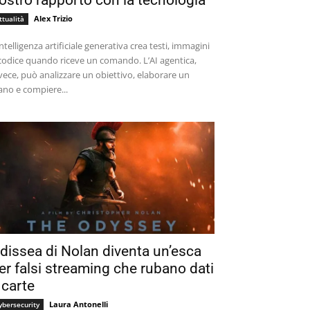
ostro rapporto con la tecnologia
Alex Trizio
ttualità
intelligenza artificiale generativa crea testi, immagini
codice quando riceve un comando. L’AI agentica,
vece, può analizzare un obiettivo, elaborare un
ano e compiere...
dissea di Nolan diventa un’esca
er falsi streaming che rubano dati
 carte
Laura Antonelli
ybersecurity