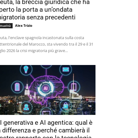
euta, la breccia giuridica che ha
perto la porta a un’ondata
igratoria senza precedenti
Alex Trizio
ttualità
uta, l'enclave spagnola incastonata sulla costa
ttentrionale del Marocco, sta vivendo tra il 29 e il 31
glio 2026 la crisi migratoria più grave...
I generativa e AI agentica: qual è
a differenza e perché cambierà il