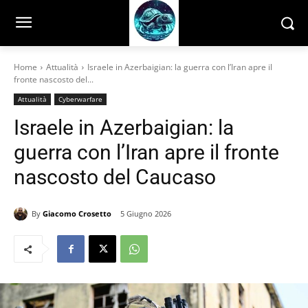
Home
Attualità
Israele in Azerbaigian: la guerra con l’Iran apre il
fronte nascosto del...
Attualità
Cyberwarfare
Israele in Azerbaigian: la
guerra con l’Iran apre il fronte
nascosto del Caucaso
By
Giacomo Crosetto
5 Giugno 2026