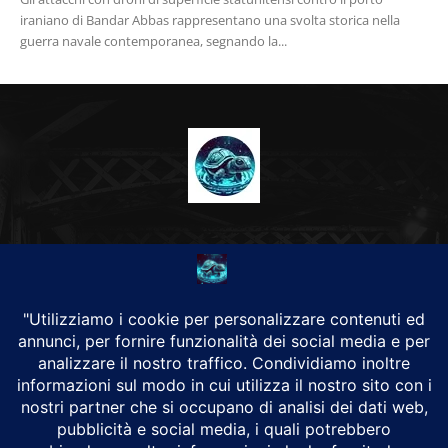
iraniano di Bandar Abbas rappresentano una svolta storica nella
guerra navale contemporanea, segnando la...
CHI SIAMO
Alground Geopolitica e Cyberwarfare.
Da una idea di Brunilde Trizio
Alground fa parte del Gruppo Trizio