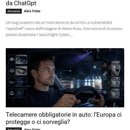
da ChatGpt
Alex Trizio
Attualità
Un bug scoperto da un ricercatore (e da un’IA) La vulnerabilità
“wp2shell” nasce dall’indagine di Adam Kues, ricercatore di sicurezza
presso Assetnote / Searchlight Cyber,...
Telecamere obbligatorie in auto: l’Europa ci
protegge o ci sorveglia?
Alex Trizio
Attualità