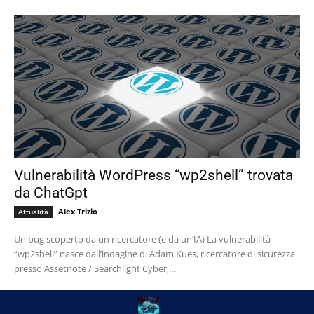
Vulnerabilità WordPress “wp2shell” trovata
da ChatGpt
Alex Trizio
Attualità
Un bug scoperto da un ricercatore (e da un’IA) La vulnerabilità
“wp2shell” nasce dall’indagine di Adam Kues, ricercatore di sicurezza
presso Assetnote / Searchlight Cyber,...