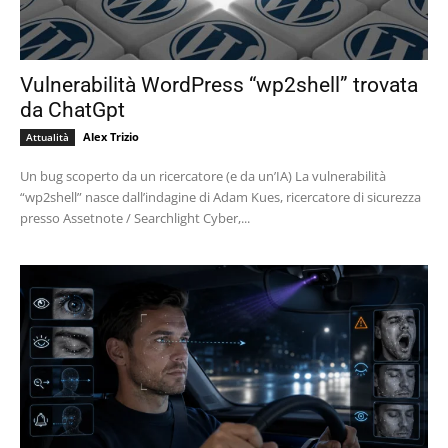
Vulnerabilità WordPress “wp2shell” trovata
da ChatGpt
Alex Trizio
Attualità
Un bug scoperto da un ricercatore (e da un’IA) La vulnerabilità
“wp2shell” nasce dall’indagine di Adam Kues, ricercatore di sicurezza
presso Assetnote / Searchlight Cyber,...