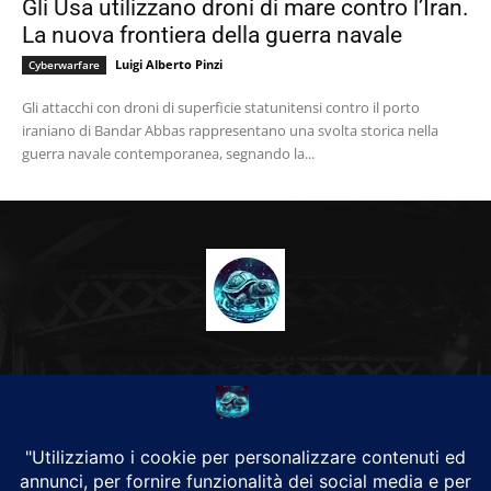
Gli Usa utilizzano droni di mare contro l’Iran.
La nuova frontiera della guerra navale
Luigi Alberto Pinzi
Cyberwarfare
Gli attacchi con droni di superficie statunitensi contro il porto
iraniano di Bandar Abbas rappresentano una svolta storica nella
guerra navale contemporanea, segnando la...
CHI SIAMO
Alground Geopolitica e Cyberwarfare.
Da una idea di Brunilde Trizio