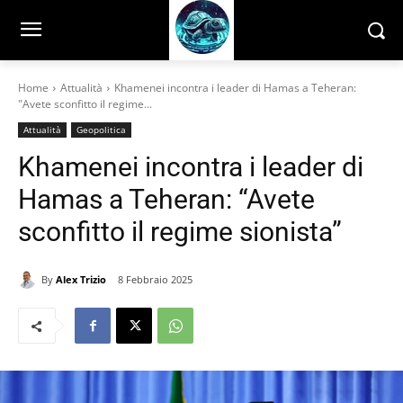
Home
Attualità
Khamenei incontra i leader di Hamas a Teheran:
"Avete sconfitto il regime...
Attualità
Geopolitica
Khamenei incontra i leader di
Hamas a Teheran: “Avete
sconfitto il regime sionista”
By
Alex Trizio
8 Febbraio 2025