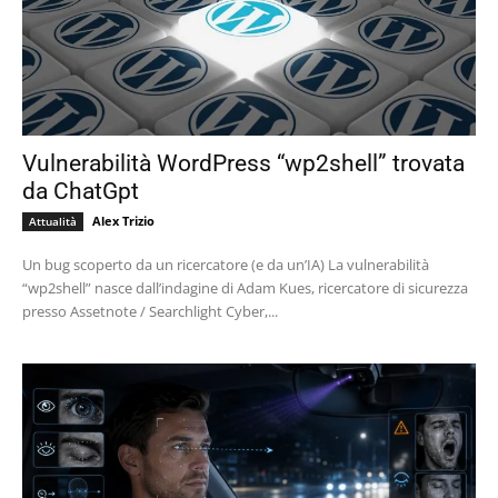
Vulnerabilità WordPress “wp2shell” trovata
da ChatGpt
Alex Trizio
Attualità
Un bug scoperto da un ricercatore (e da un’IA) La vulnerabilità
“wp2shell” nasce dall’indagine di Adam Kues, ricercatore di sicurezza
presso Assetnote / Searchlight Cyber,...