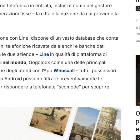
n
ne telefonica in entrata, inclusi il nome del gestore
A
razioni fisse – la città e la nazione da cui proviene la
L’
e 
in
ione con Line, dispone di un vasto database che conta
pi
oni telefoniche ricavate da elenchi e banche dati
ra le due aziende –
Line
in qualità di piattaforma di
ti nel mondo
, Gogolook come una delle principali
one degli utenti con l’App
Whoscall
– tutti i possessori
vo Android possono filtrare preventivamente le
er rispondere a telefonate “scomode” per scoprire
O
p
e
C