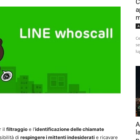
C
a
m
A
Ce
se
lu
A
 il
filtraggio
e l’
identificazione delle chiamate
l
sibilità di
respingere i mittenti indesiderati
e ricavare