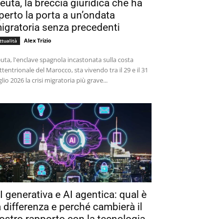
euta, la breccia giuridica che ha
perto la porta a un’ondata
igratoria senza precedenti
Alex Trizio
ttualità
uta, l'enclave spagnola incastonata sulla costa
ttentrionale del Marocco, sta vivendo tra il 29 e il 31
glio 2026 la crisi migratoria più grave...
I generativa e AI agentica: qual è
a differenza e perché cambierà il