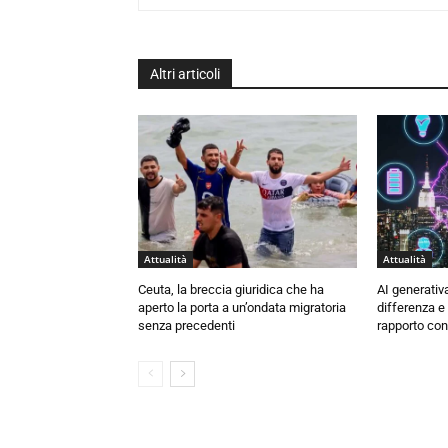
Altri articoli
Attualità
Attualità
Ceuta, la breccia giuridica che ha
AI generativa
aperto la porta a un’ondata migratoria
differenza e
senza precedenti
rapporto con