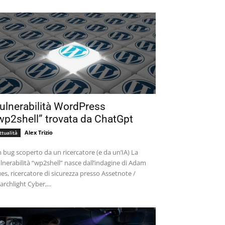
ulnerabilità WordPress
wp2shell” trovata da ChatGpt
Alex Trizio
ttualità
 bug scoperto da un ricercatore (e da un’IA) La
lnerabilità “wp2shell” nasce dall’indagine di Adam
es, ricercatore di sicurezza presso Assetnote /
archlight Cyber,...