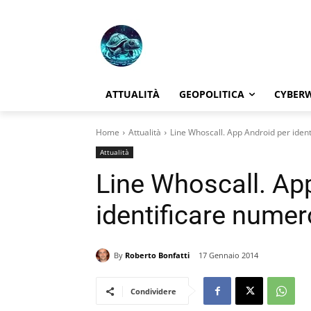
ATTUALITÀ
GEOPOLITICA
CYBER
Home
Attualità
Line Whoscall. App Android per iden
Attualità
Line Whoscall. Ap
identificare nume
By
Roberto Bonfatti
17 Gennaio 2014
Condividere