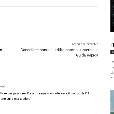
T
l
Articolo successivo
mm…
Cancellare contenuti diffamatori su internet –
A
Guida Rapida
Da
ne
si
di
rigin
rittore per passione. Da anni seguo con interesse il mondo dell'IT,
uno sulla mia tastiera.