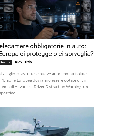
elecamere obbligatorie in auto:
’Europa ci protegge o ci sorveglia?
Alex Trizio
ttualità
l 7 luglio 2026 tutte le nuove auto immatricolate
ll’Unione Europea dovranno essere dotate di un
stema di Advanced Driver Distraction Warning, un
spositivo...