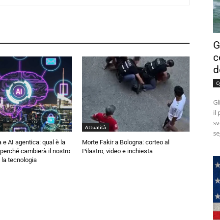
G
c
d
C
Gl
il
sv
Attualità
se
 e AI agentica: qual è la
Morte Fakir a Bologna: corteo al
 perché cambierà il nostro
Pilastro, video e inchiesta
 la tecnologia