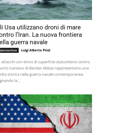
li Usa utilizzano droni di mare
ontro l’Iran. La nuova frontiera
ella guerra navale
Luigi Alberto Pinzi
yberwarfare
i attacchi con droni di superficie statunitensi contro
 porto iraniano di Bandar Abbas rappresentano una
olta storica nella guerra navale contemporanea,
gnando la...