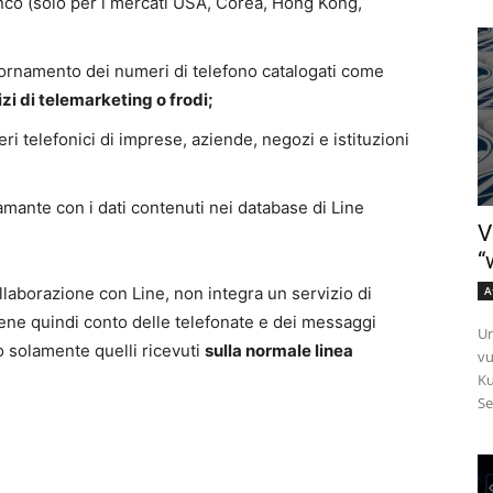
enco (solo per i mercati USA, Corea, Hong Kong,
ornamento dei numeri di telefono catalogati come
izi di telemarketing o frodi;
i telefonici di imprese, aziende, negozi e istituzioni
mante con i dati contenuti nei database di Line
V
“
laborazione con Line, non integra un servizio di
A
iene quindi conto delle telefonate e dei messaggi
Un
o solamente quelli ricevuti
sulla normale linea
vu
Ku
Se