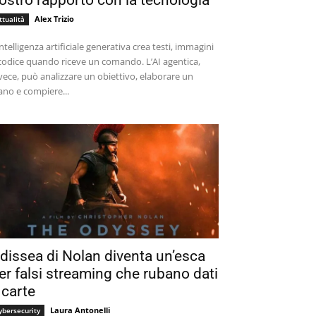
ostro rapporto con la tecnologia
Alex Trizio
ttualità
intelligenza artificiale generativa crea testi, immagini
codice quando riceve un comando. L’AI agentica,
vece, può analizzare un obiettivo, elaborare un
ano e compiere...
dissea di Nolan diventa un’esca
er falsi streaming che rubano dati
 carte
Laura Antonelli
ybersecurity