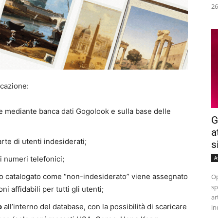
26
icazione:
 mediante banca dati Gogolook e sulla base delle
G
a
te di utenti indesiderati;
s
i numeri telefonici;
A
ro catalogato come “non-indesiderato” viene assegnato
Op
sp
 affidabili per tutti gli utenti;
ar
o
all’interno del database, con la possibilità di scaricare
in