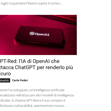
 luglio il quartiere Pilastro ospita il corteo...
PT-Red: l’IA di OpenAI che
ttacca ChatGPT per renderlo più
icuro
Carlo Feder
ttualità
enAI ha sviluppato un’intelligenza artificiale
ecializzata nell’attaccare altri modelli di intelligenza
tificiale. Si chiama GPT-Red e il suo compito è
dividuare vulnerabilità, sperimentare nuove...