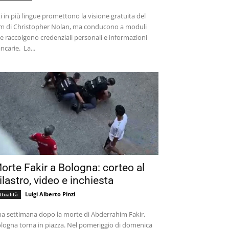
ti in più lingue promettono la visione gratuita del
lm di Christopher Nolan, ma conducono a moduli
e raccolgono credenziali personali e informazioni
bancarie. La...
orte Fakir a Bologna: corteo al
ilastro, video e inchiesta
Luigi Alberto Pinzi
ttualità
a settimana dopo la morte di Abderrahim Fakir,
logna torna in piazza. Nel pomeriggio di domenica