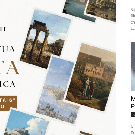
Si
fi
ch
M
P
A
Un
Bo