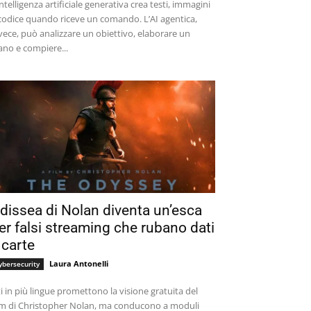
intelligenza artificiale generativa crea testi, immagini
codice quando riceve un comando. L’AI agentica,
vece, può analizzare un obiettivo, elaborare un
ano e compiere...
dissea di Nolan diventa un’esca
er falsi streaming che rubano dati
 carte
Laura Antonelli
ybersecurity
ti in più lingue promettono la visione gratuita del
lm di Christopher Nolan, ma conducono a moduli