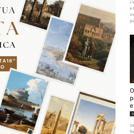
L’
e 
in
pi
O
p
e
C
Si
fi