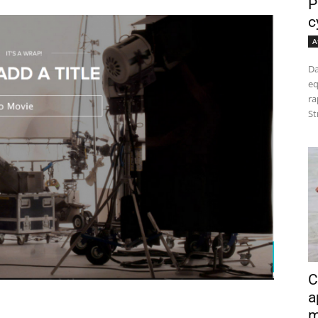
P
c
A
Da
eq
ra
St
C
a
m