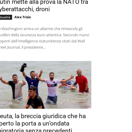
utin mette alla prova la NATO tra
yberattacchi, droni
Alex Trizio
ttualità
 Washington arriva un allarme che rimescola gli
uilibri della sicurezza euro-atlantica. Secondo nuovi
pporti dell'intelligence statunitense citati dal Wall
reet Journal, il presidente...
euta, la breccia giuridica che ha
perto la porta a un’ondata
igratoria senza precedenti