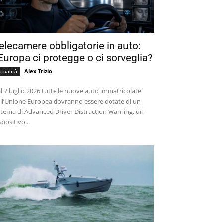
elecamere obbligatorie in auto:
’Europa ci protegge o ci sorveglia?
Alex Trizio
ttualità
l 7 luglio 2026 tutte le nuove auto immatricolate
ll’Unione Europea dovranno essere dotate di un
stema di Advanced Driver Distraction Warning, un
spositivo...