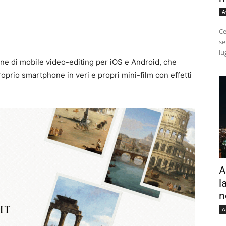
A
Ce
se
lu
ne di mobile video-editing per iOS e Android, che
proprio smartphone in veri e propri mini-film con effetti
A
l
n
A