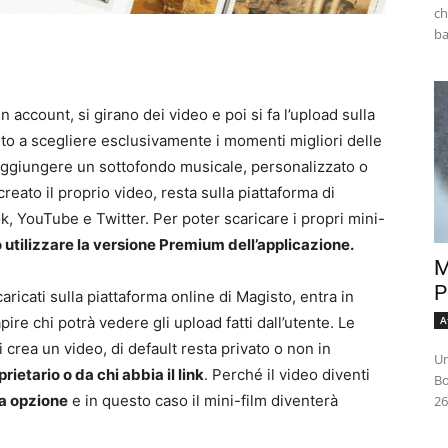
ch
 account, si girano dei video e poi si fa l’upload sulla
sto a scegliere esclusivamente i momenti migliori delle
oi aggiungere un sottofondo musicale, personalizzato o
creato il proprio video, resta sulla piattaforma di
 YouTube e Twitter. Per poter scaricare i propri mini-
o utilizzare la versione Premium dell’applicazione.
M
P
ricati sulla piattaforma online di Magisto, entra in
A
pire chi potrà vedere gli upload fatti dall’utente. Le
rea un video, di default resta privato o non in
Un
rietario o da chi abbia il link
.
Perché il video diventi
Bo
a opzione
e in questo caso il mini-film diventerà
26