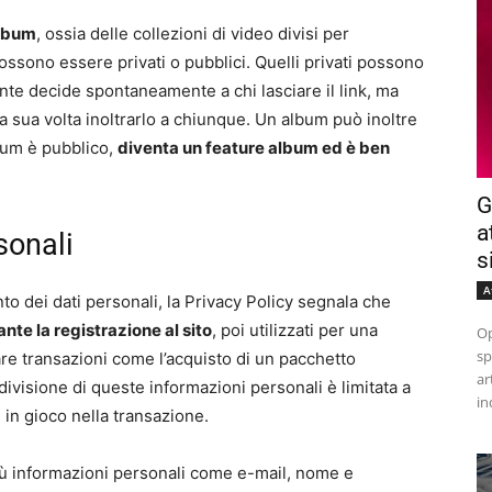
lbum
, ossia delle collezioni di video divisi per
ssono essere privati o pubblici. Quelli privati possono
tente decide spontaneamente a chi lasciare il link, ma
 sua volta inoltrarlo a chiunque. Un album può inoltre
lbum è pubblico,
diventa un feature album ed è ben
G
a
sonali
s
A
nto dei dati personali, la Privacy Policy segnala che
nte la registrazione al sito
, poi utilizzati per una
Op
sp
are transazioni come l’acquisto di un pacchetto
ar
divisione di queste informazioni personali è limitata a
in
in gioco nella transazione.
opiù informazioni personali come e-mail, nome e