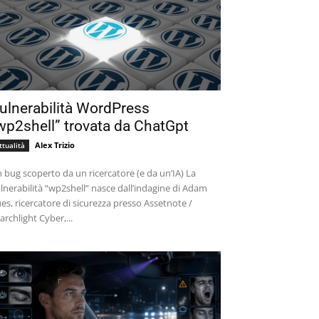
ulnerabilità WordPress
wp2shell” trovata da ChatGpt
Alex Trizio
ttualità
 bug scoperto da un ricercatore (e da un’IA) La
lnerabilità “wp2shell” nasce dall’indagine di Adam
es, ricercatore di sicurezza presso Assetnote /
archlight Cyber,...