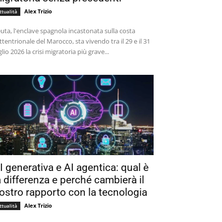
Alex Trizio
ttualità
uta, l'enclave spagnola incastonata sulla costa
ttentrionale del Marocco, sta vivendo tra il 29 e il 31
glio 2026 la crisi migratoria più grave...
I generativa e AI agentica: qual è
a differenza e perché cambierà il
ostro rapporto con la tecnologia
Alex Trizio
ttualità