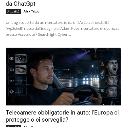
da ChatGpt
Alex Trizio
Attualità
Un bug scoperto da un ricercatore (e da un’IA) La vulnerabilità
“wp2shell” nasce dall’indagine di Adam Kues, ricercatore di sicurezza
presso Assetnote / Searchlight Cyber,...
Telecamere obbligatorie in auto: l’Europa ci
protegge o ci sorveglia?