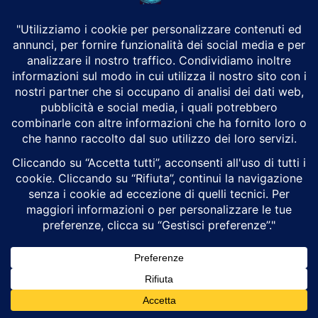
Gli attacchi con droni di superficie statunitensi contro il porto
iraniano di Bandar Abbas rappresentano una svolta storica nella
guerra navale contemporanea, segnando la...
Stati Uniti e Iran continuano i colloqui
Giacomo Crosetto
Geopolitica
Donald Trump ha annunciato che Stati Uniti e Iran hanno
concordato di proseguire i colloqui, ma ha dichiarato che la tregua è
ormai finita,...