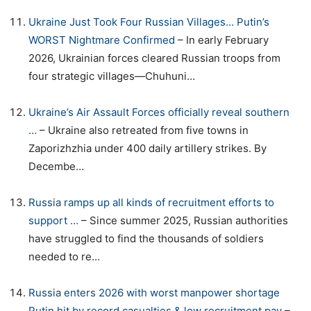
Ukraine Just Took Four Russian Villages… Putin’s
WORST Nightmare Confirmed
– In early February
2026, Ukrainian forces cleared Russian troops from
four strategic villages—Chuhuni…
Ukraine’s Air Assault Forces officially reveal southern
…
– Ukraine also retreated from five towns in
Zaporizhzhia under 400 daily artillery strikes. By
Decembe…
Russia ramps up all kinds of recruitment efforts to
support …
– Since summer 2025, Russian authorities
have struggled to find the thousands of soldiers
needed to re…
Russia enters 2026 with worst manpower shortage
Putin hit by record casualties & low recruitment pay
–