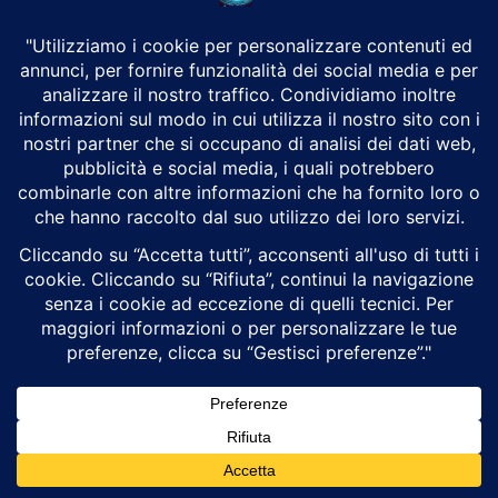
Alessandro è Amministratore e Direttore strategico del Gruppo
Trizio.
Altri articoli
Putin mette alla prova la NATO tra
cyberattacchi, droni
7 Agosto 2026
Attualità
Ceuta, la breccia giuridica che ha aperto la
porta a un’ondata migratoria senza
precedenti
31 Luglio 2026
Attualità
AI generativa e AI agentica: qual è la
differenza e perché cambierà il nostro