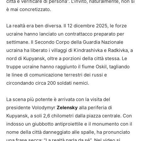
città e verificare di persona”. L’invito, naturalmente, non si
è mai concretizzato.
La realtà era ben diversa. Il 12 dicembre 2025, le forze
ucraine hanno lanciato un contrattacco preparato per
settimane. Il Secondo Corpo della Guardia Nazionale
ucraina ha liberato i villaggi di Kindrashivka e Radkivka, a
nord di Kupyansk, oltre a porzioni della città stessa. Le
truppe ucraine hanno raggiunto il fiume Oskil, tagliando
le linee di comunicazione terrestri dei russi e
circondando circa 200 soldati nemici.
La scena più potente è arrivata con la visita del
presidente Volodymyr
Zelensky
alla periferia di
Kupyansk, a soli 2,6 chilometri dalla piazza centrale. Con
indosso un giubbotto antiproiettile e il monumento con il
nome della città danneggiato alle spalle, ha pronunciato
una frase secca: “La realtà parla da sé”. Nel video si