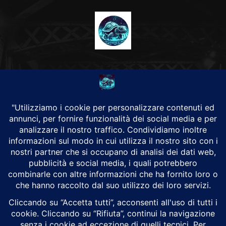
CHI SIAMO
Alground Geopolitica e Cyberwarfare.
Da una idea di Brunilde Trizio
Alground fa parte del Gruppo Trizio
SEGUICI