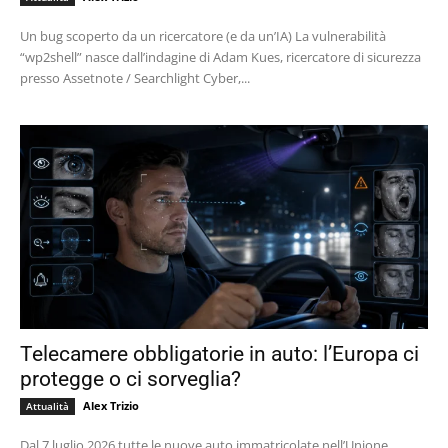
Un bug scoperto da un ricercatore (e da un’IA) La vulnerabilità
“wp2shell” nasce dall’indagine di Adam Kues, ricercatore di sicurezza
presso Assetnote / Searchlight Cyber,...
Telecamere obbligatorie in auto: l’Europa ci
protegge o ci sorveglia?
Alex Trizio
Attualità
Dal 7 luglio 2026 tutte le nuove auto immatricolate nell’Unione