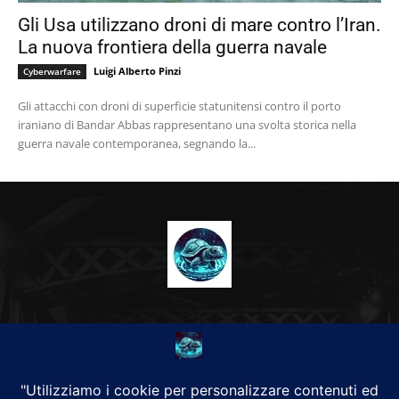
Gli Usa utilizzano droni di mare contro l’Iran.
La nuova frontiera della guerra navale
Luigi Alberto Pinzi
Cyberwarfare
Gli attacchi con droni di superficie statunitensi contro il porto
iraniano di Bandar Abbas rappresentano una svolta storica nella
guerra navale contemporanea, segnando la...
CHI SIAMO
Alground Geopolitica e Cyberwarfare.