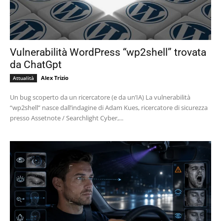
Vulnerabilità WordPress “wp2shell” trovata
da ChatGpt
Alex Trizio
Attualità
Un bug scoperto da un ricercatore (e da un’IA) La vulnerabilità
“wp2shell” nasce dall’indagine di Adam Kues, ricercatore di sicurezza
presso Assetnote / Searchlight Cyber,...