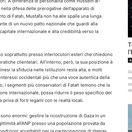
itori. A differenza di personalità come Hussein al-
 nella difesa delle prerogative dell’apparato di
to di Fatah, Mustafa non ha alle spalle una lunga
nte di un nuovo patto nazionale che guardi alla
 capitale internazionale e alla credibilità verso la
T
l
so soprattutto presso interlocutori esteri che chiedono
A
ratiche clientelari. All’interno, però, la sua posizione è
nesi la sfiducia nelle istituzioni resta alta, e molti
Da
nteressi occidentali più che una voce autentica della
ne
si
po, i segmenti più conservatori di Fatah temono che la
di
ione internazionale, possa ridurre il peso specifico del
priva di forti legami con le realtà locali.
no enormi: gestire la ricostruzione di Gaza in un
egittimità all’ANP presso una popolazione provata da
ondizioni accettabili per la partecipazione di Hamas