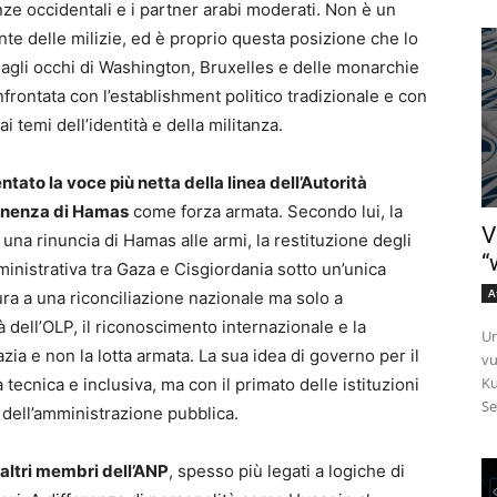
ze occidentali e i partner arabi moderati. Non è un
te delle milizie, ed è proprio questa posizione che lo
e agli occhi di Washington, Bruxelles e delle monarchie
onfrontata con l’establishment politico tradizionale e con
i temi dell’identità e della militanza.
tato la voce più netta della linea dell’Autorità
manenza di Hamas
come forza armata. Secondo lui, la
V
 una rinuncia di Hamas alle armi, la restituzione degli
“
inistrativa tra Gaza e Cisgiordania sotto un’unica
A
ura a una riconciliazione nazionale ma solo a
dell’OLP, il riconoscimento internazionale e la
Un
zia e non la lotta armata. La sua idea di governo per il
vu
Ku
 tecnica e inclusiva, ma con il primato delle istituzioni
Se
 dell’amministrazione pubblica.
altri membri dell’ANP
, spesso più legati a logiche di