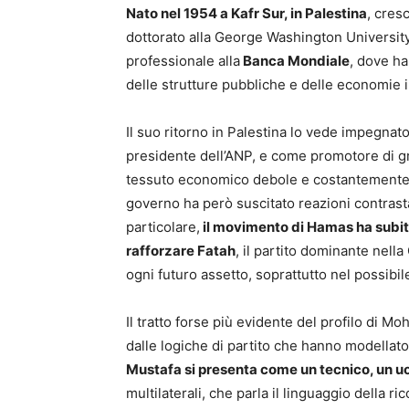
Nato nel 1954 a Kafr Sur, in Palestina
, cres
dottorato alla George Washington University
professionale alla
Banca Mondiale
, dove h
delle strutture pubbliche e delle economie i
Il suo ritorno in Palestina lo vede impegna
presidente dell’ANP, e come promotore di g
tessuto economico debole e costantemente s
governo ha però suscitato reazioni contrasta
particolare,
il movimento di Hamas ha subito
rafforzare Fatah
, il partito dominante nella
ogni futuro assetto, soprattutto nel possibi
Il tratto forse più evidente del profilo di 
dalle logiche di partito che hanno modellato 
Mustafa si presenta come un tecnico, un uo
multilaterali, che parla il linguaggio della r