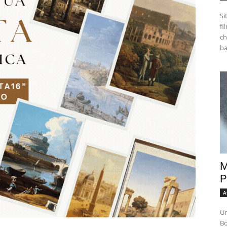
Si
fi
ch
M
P
A
Un
Bo