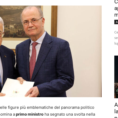
C
a
m
A
Ce
se
lu
A
le figure più emblematiche del panorama politico
l
nomina a
primo ministro
ha segnato una svolta nella