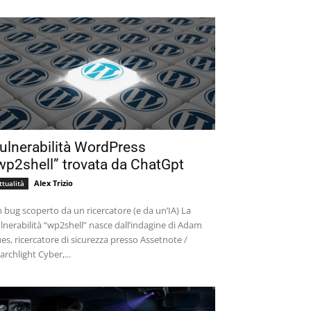
ulnerabilità WordPress
wp2shell” trovata da ChatGpt
Alex Trizio
ttualità
 bug scoperto da un ricercatore (e da un’IA) La
lnerabilità “wp2shell” nasce dall’indagine di Adam
es, ricercatore di sicurezza presso Assetnote /
archlight Cyber,...