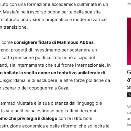
26
ciuto con una formazione accademica culminata in un
, Mustafa ha trascorso buona parte della sua vita
a maturato una visione pragmatica e modernizzatrice
n transizione.
to come
consigliere fidato di Mahmoud Abbas
,
randi progetti di investimento per sostenere un
otto pressione politica. L’elezione a capo del
nti, sia internamente che sul fronte internazionale. In
G
 bollato la scelta come un tentativo unilaterale di
a
 Cisgiordania, e di escludere le altre forze politiche da
s
le scenario del dopoguerra a Gaza.
A
Mohammad Mustafa è la sua distanza dal linguaggio e
Op
la vita politica palestinese negli ultimi decenni.
sp
mo che privilegia il dialogo
con le istituzioni
ar
in
icostruzione economica e delle riforme, che sollecita la