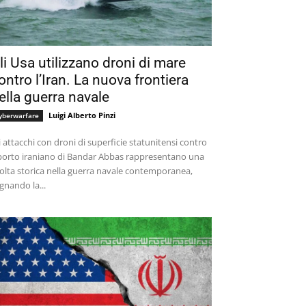
li Usa utilizzano droni di mare
ontro l’Iran. La nuova frontiera
ella guerra navale
Luigi Alberto Pinzi
yberwarfare
i attacchi con droni di superficie statunitensi contro
 porto iraniano di Bandar Abbas rappresentano una
olta storica nella guerra navale contemporanea,
gnando la...