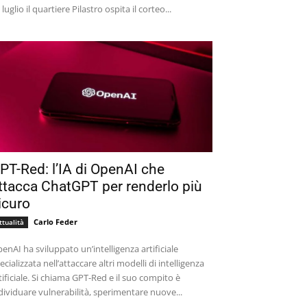
 luglio il quartiere Pilastro ospita il corteo...
PT-Red: l’IA di OpenAI che
ttacca ChatGPT per renderlo più
icuro
Carlo Feder
ttualità
enAI ha sviluppato un’intelligenza artificiale
ecializzata nell’attaccare altri modelli di intelligenza
tificiale. Si chiama GPT-Red e il suo compito è
dividuare vulnerabilità, sperimentare nuove...