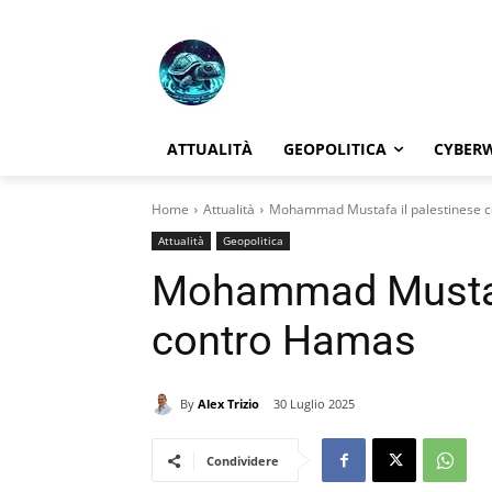
ATTUALITÀ
GEOPOLITICA
CYBER
Home
Attualità
Mohammad Mustafa il palestinese 
Attualità
Geopolitica
Mohammad Mustafa
contro Hamas
By
Alex Trizio
30 Luglio 2025
Condividere