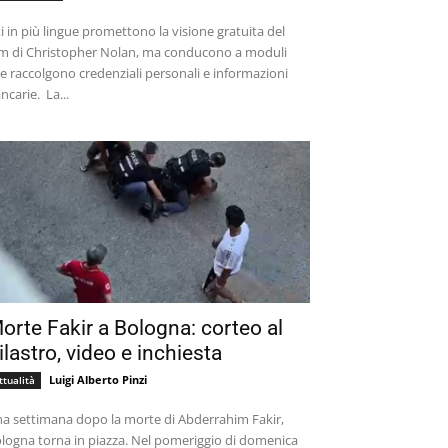
ti in più lingue promettono la visione gratuita del
lm di Christopher Nolan, ma conducono a moduli
e raccolgono credenziali personali e informazioni
bancarie. La...
orte Fakir a Bologna: corteo al
ilastro, video e inchiesta
Luigi Alberto Pinzi
ttualità
a settimana dopo la morte di Abderrahim Fakir,
logna torna in piazza. Nel pomeriggio di domenica