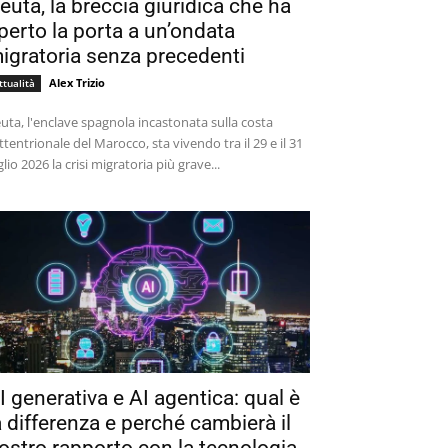
euta, la breccia giuridica che ha
perto la porta a un’ondata
igratoria senza precedenti
Alex Trizio
ttualità
uta, l'enclave spagnola incastonata sulla costa
ttentrionale del Marocco, sta vivendo tra il 29 e il 31
glio 2026 la crisi migratoria più grave...
I generativa e AI agentica: qual è
a differenza e perché cambierà il