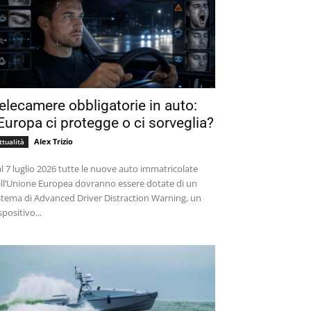
elecamere obbligatorie in auto:
’Europa ci protegge o ci sorveglia?
Alex Trizio
ttualità
l 7 luglio 2026 tutte le nuove auto immatricolate
ll’Unione Europea dovranno essere dotate di un
stema di Advanced Driver Distraction Warning, un
spositivo...