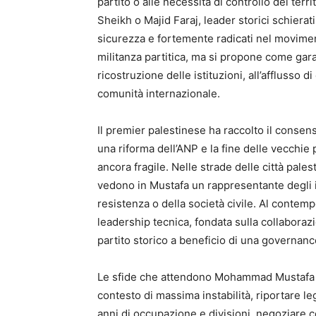
partito o alle necessità di controllo dei terr
Sheikh o Majid Faraj, leader storici schierati
sicurezza e fortemente radicati nel movimen
militanza partitica, ma si propone come gara
ricostruzione delle istituzioni, all’afflusso di
comunità internazionale.
Il premier palestinese ha raccolto il consen
una riforma dell’ANP e la fine delle vecchie p
ancora fragile. Nelle strade delle città palesti
vedono in Mustafa un rappresentante degli i
resistenza o della società civile. Al contem
leadership tecnica, fondata sulla collaboraz
partito storico a beneficio di una governance 
Le sfide che attendono Mohammad Mustafa so
contesto di massima instabilità, riportare l
anni di occupazione e divisioni, negoziare c