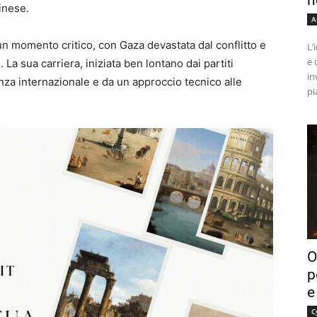
n
tinese.
A
un momento critico, con Gaza devastata dal conflitto e
L’
e 
La sua carriera, iniziata ben lontano dai partiti
in
nza internazionale e da un approccio tecnico alle
pi
O
p
e
C