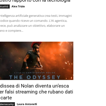
ostro rapporto con la tecnologia
Alex Trizio
ttualità
intelligenza artificiale generativa crea testi, immagini
codice quando riceve un comando. L’AI agentica,
vece, può analizzare un obiettivo, elaborare un
ano e compiere...
dissea di Nolan diventa un’esca
er falsi streaming che rubano dati
 carte
Laura Antonelli
ybersecurity