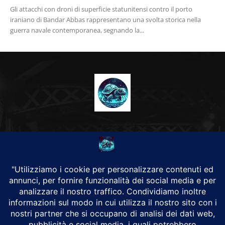
Gli attacchi con droni di superficie statunitensi contro il porto
iraniano di Bandar Abbas rappresentano una svolta storica nella
guerra navale contemporanea, segnando la...
CHI SIAMO
Alground Geopolitica e Cyberwarfare.
Da una idea di Brunilde Trizio
Alground fa parte del Gruppo Trizio