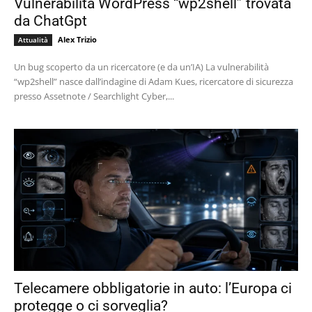
Vulnerabilità WordPress “wp2shell” trovata
da ChatGpt
Alex Trizio
Attualità
Un bug scoperto da un ricercatore (e da un’IA) La vulnerabilità
“wp2shell” nasce dall’indagine di Adam Kues, ricercatore di sicurezza
presso Assetnote / Searchlight Cyber,...
Telecamere obbligatorie in auto: l’Europa ci
protegge o ci sorveglia?