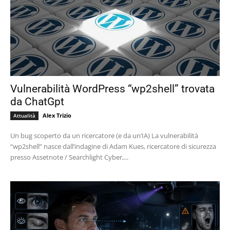
Vulnerabilità WordPress “wp2shell” trovata
da ChatGpt
Alex Trizio
Attualità
Un bug scoperto da un ricercatore (e da un’IA) La vulnerabilità
“wp2shell” nasce dall’indagine di Adam Kues, ricercatore di sicurezza
presso Assetnote / Searchlight Cyber,...