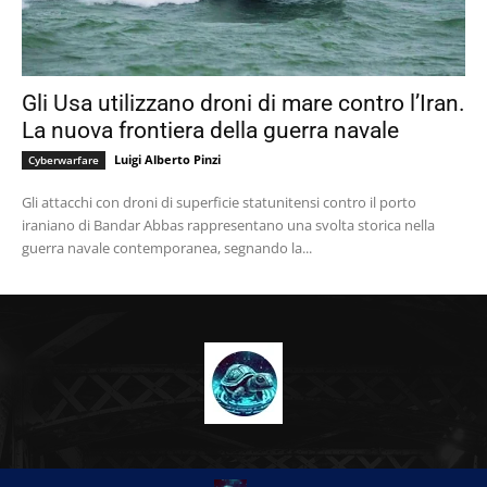
Gli Usa utilizzano droni di mare contro l’Iran.
La nuova frontiera della guerra navale
Luigi Alberto Pinzi
Cyberwarfare
Gli attacchi con droni di superficie statunitensi contro il porto
iraniano di Bandar Abbas rappresentano una svolta storica nella
guerra navale contemporanea, segnando la...