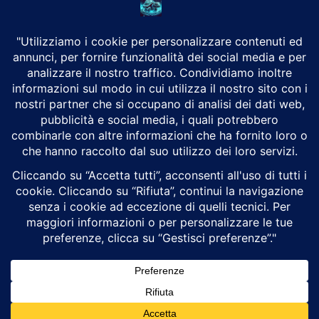
CHI SIAMO
Alground Geopolitica e Cyberwarfare.
Da una idea di Brunilde Trizio
Alground fa parte del Gruppo Trizio
SEGUICI
Alground - Testata di Art Consulting - P.iva 02701880995 - Genova -
Roma
Attualità
Geopolitica
Cyberwarfare
Cybersecurity
Intelligenza Artificiale