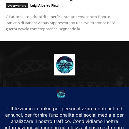
Luigi Alberto Pinzi
Cyberwarfare
Gli attacchi con droni di superficie statunitensi contro il porto
iraniano di Bandar Abbas rappresentano una svolta storica nella
guerra navale contemporanea, segnando la...
CHI SIAMO
Alground Geopolitica e Cyberwarfare.
Da una idea di Brunilde Trizio
Alground fa parte del Gruppo Trizio