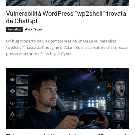
Vulnerabilità WordPress “wp2shell” trovata
da ChatGpt
Alex Trizio
Attualità
Un bug scoperto da un ricercatore (e da un’IA) La vulnerabilità
“wp2shell” nasce dall’indagine di Adam Kues, ricercatore di sicurezza
presso Assetnote / Searchlight Cyber,...