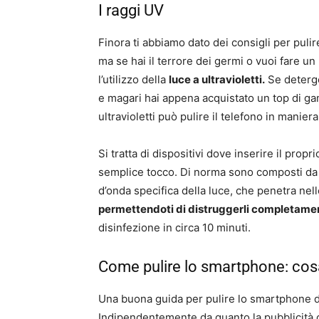
I raggi UV
Finora ti abbiamo dato dei consigli per puli
ma se hai il terrore dei germi o vuoi fare u
l’utilizzo della
luce a ultravioletti.
Se deterge
e magari hai appena acquistato un top di gamm
ultravioletti può pulire il telefono in maniera
Si tratta di dispositivi dove inserire il prop
semplice tocco. Di norma sono composti d
d’onda specifica della luce, che penetra nelle 
permettendoti di distruggerli completame
disinfezione in circa 10 minuti.
Come pulire lo smartphone: cos
Una buona guida per pulire lo smartphone d
Indipendentemente da quanto la pubblicità 