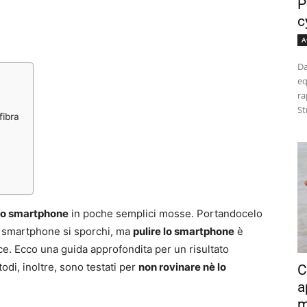
P
c
A
Da
eq
ra
St
fibra
 lo smartphone
in poche semplici mosse. Portandocelo
ro smartphone si sporchi, ma
pulire lo smartphone
è
. Ecco una guida approfondita per un risultato
odi, inoltre, sono testati per
non rovinare nè lo
C
a
m