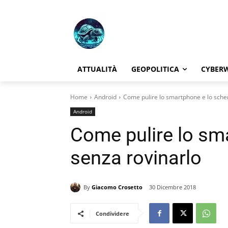
ATTUALITÀ
GEOPOLITICA
CYBER
Home
Android
Come pulire lo smartphone e lo sche
Android
Come pulire lo sm
senza rovinarlo
By
Giacomo Crosetto
30 Dicembre 2018
Condividere