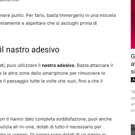
ere pulito. Per farlo, basta immergerlo in una miscela
etamente e aspettare che si asciughi prima di
il nastro adesivo
G
a
ti, puoi utilizzare il
nastro adesivo
. Basta attaccare il
s
te le altre zone dello smartphone per rimuovere lo
A
 il passaggio tutte le volte che vuoi, fino a che il
Op
sp
ar
in
 non ti hanno dato completa soddisfazione, puoi anche
ulizia all-in-one, dotati di tutto il necessario per
he in viaggio. Di norma sono dotati di un panno in