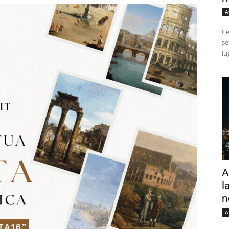
A
Ce
se
lu
A
l
n
A