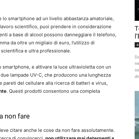
re lo smartphone ad un livello abbastanza amatoriale,
n lavoro scientifico, puoi prendere in considerazione
T
nti a base di alcool possono danneggiare il telefono,
l
a da oltre un migliaio di euro, l’utilizzo di
A
 scientifica e ultra professionale.
Da
ne
rio smartphone, e attivare la luce ultravioletta con un
si
a due lampade UV-C, che producono una lunghezza
di
pareti del cellulare alla ricerca di batteri e virus,
nte
. Questi prodotti consentono una completa
a non fare
eve citare anche le cose da non fare assolutamente.
cerca di convincerci,
non utilizzare mai detergenti a