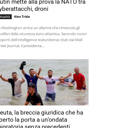
utin mette alla prova la NATO tra
yberattacchi, droni
Alex Trizio
ttualità
 Washington arriva un allarme che rimescola gli
uilibri della sicurezza euro-atlantica. Secondo nuovi
pporti dell'intelligence statunitense citati dal Wall
reet Journal, il presidente...
euta, la breccia giuridica che ha
perto la porta a un’ondata
igratoria senza precedenti