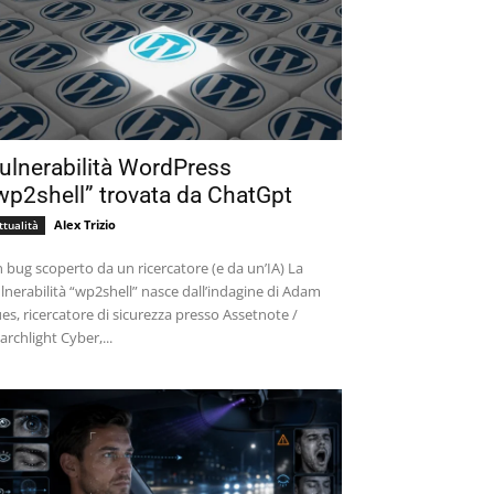
ulnerabilità WordPress
wp2shell” trovata da ChatGpt
Alex Trizio
ttualità
 bug scoperto da un ricercatore (e da un’IA) La
lnerabilità “wp2shell” nasce dall’indagine di Adam
es, ricercatore di sicurezza presso Assetnote /
archlight Cyber,...