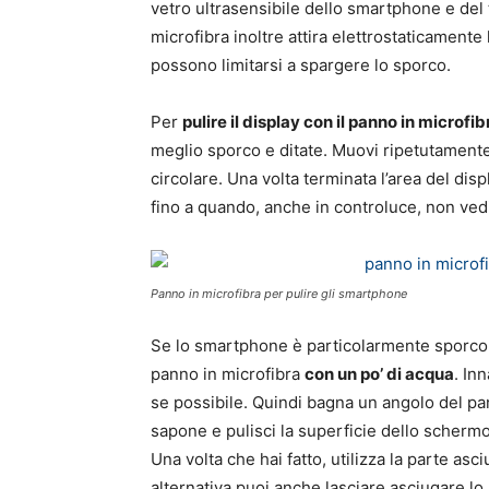
vetro ultrasensibile dello smartphone e del ta
microfibra inoltre attira elettrostaticamente
possono limitarsi a spargere lo sporco.
Per
pulire il display con il panno in microfib
meglio sporco e ditate. Muovi ripetutamente 
circolare. Una volta terminata l’area del disp
fino a quando, anche in controluce, non vedi
Panno in microfibra per pulire gli smartphone
Se lo smartphone è particolarmente sporco,
panno in microfibra
con un po’ di acqua
. In
se possibile. Quindi bagna un angolo del pa
sapone e pulisci la superficie dello scher
Una volta che hai fatto, utilizza la parte asc
alternativa puoi anche lasciare asciugare l