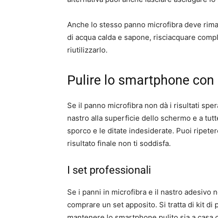
Anche lo stesso panno microfibra deve riman
di acqua calda e sapone, risciacquare compl
riutilizzarlo.
Pulire lo smartphone con 
Se il panno microfibra non dà i risultati spera
nastro alla superficie dello schermo e a tut
sporco e le ditate indesiderate. Puoi ripetere
risultato finale non ti soddisfa.
I set professionali
Se i panni in microfibra e il nastro adesivo
comprare un set apposito. Si tratta di kit di p
mantenere lo smartphone pulito sia a casa c