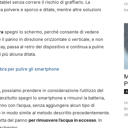
blet senza correre il rischio di graffiarlo. La
ch
 la polvere e sporco e ditate, mentre altre soluzioni
ra
spegni lo schermo, perché consente di vedere
il panno in direzione orizzontale o verticale, e non
lay, passa al retro del dispositivo e continua a pulire
 più alcuna ditata.
M
P
 possiamo prendere in considerazione l’utilizzo del
A
nanzitutto spegni lo smartphone e rimuovi la batteria,
Un
nno con l’acqua, senza aggiungere alcun tipo di
Bo
mo in modo simile al metodo descritto precedentemente.
26
iutta del panno
per rimuovere l’acqua in eccesso
. In
o schermo.