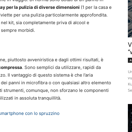
ay per la pulizia di diverse dimensioni
(1 per la casa e
salviette per una pulizia particolarmente approfondita.
nel kit, sia completamente priva di alcool e
o sempre morbidi.
V
“
e, piuttosto avveniristica e dagli ottimi risultati, è
A
a compressa
. Sono semplici da utilizzare, rapidi da
Un
zo. Il vantaggio di questo sistema è che l’aria
vu
dei panni in microfibra o con qualsiasi altro elemento
Ku
Se
ti strumenti, comunque, non sforzano le componenti
zzati in assoluta tranquillità.