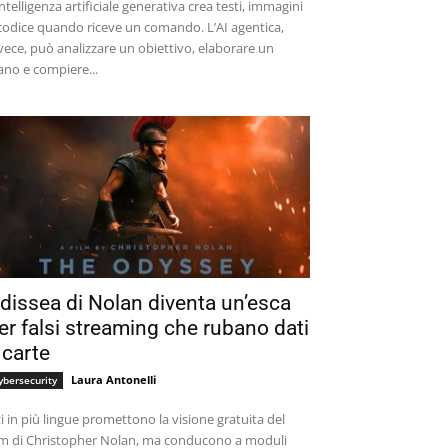
intelligenza artificiale generativa crea testi, immagini
codice quando riceve un comando. L’AI agentica,
vece, può analizzare un obiettivo, elaborare un
ano e compiere...
dissea di Nolan diventa un’esca
er falsi streaming che rubano dati
 carte
Laura Antonelli
ybersecurity
ti in più lingue promettono la visione gratuita del
lm di Christopher Nolan, ma conducono a moduli