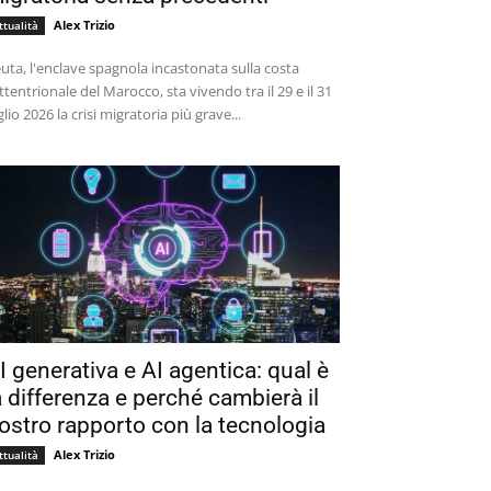
Alex Trizio
ttualità
uta, l'enclave spagnola incastonata sulla costa
ttentrionale del Marocco, sta vivendo tra il 29 e il 31
glio 2026 la crisi migratoria più grave...
I generativa e AI agentica: qual è
a differenza e perché cambierà il
ostro rapporto con la tecnologia
Alex Trizio
ttualità