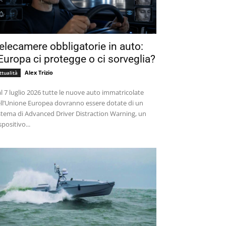
elecamere obbligatorie in auto:
’Europa ci protegge o ci sorveglia?
Alex Trizio
ttualità
l 7 luglio 2026 tutte le nuove auto immatricolate
ll’Unione Europea dovranno essere dotate di un
stema di Advanced Driver Distraction Warning, un
spositivo...