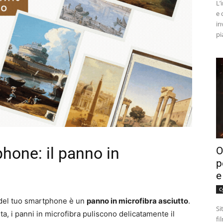
L’
e 
in
pi
hone: il panno in
O
p
e
C
 del tuo smartphone è un
panno in microfibra asciutto
.
Si
a, i panni in microfibra puliscono delicatamente il
fi