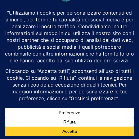
Vulnerabilità WordPress “wp2shell” trovata
da ChatGpt
Alex Trizio
Attualità
Un bug scoperto da un ricercatore (e da un’IA) La vulnerabilità
“wp2shell” nasce dall’indagine di Adam Kues, ricercatore di sicurezza
presso Assetnote / Searchlight Cyber,...