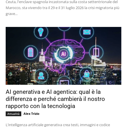
Ceuta, l'enclave spagnola incastonata sulla costa settentrionale del
Marocco, sta vivendo tra il 29 e il 31 luglio 2026 la crisi migratoria più
grave...
AI generativa e AI agentica: qual è la
differenza e perché cambierà il nostro
rapporto con la tecnologia
Alex Trizio
Attualità
L’intelligenza artificiale generativa crea testi, immagini e codice