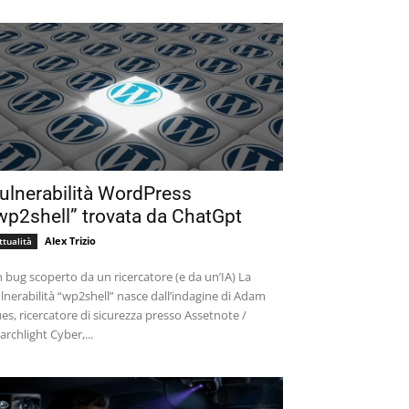
ulnerabilità WordPress
wp2shell” trovata da ChatGpt
Alex Trizio
ttualità
 bug scoperto da un ricercatore (e da un’IA) La
lnerabilità “wp2shell” nasce dall’indagine di Adam
es, ricercatore di sicurezza presso Assetnote /
archlight Cyber,...