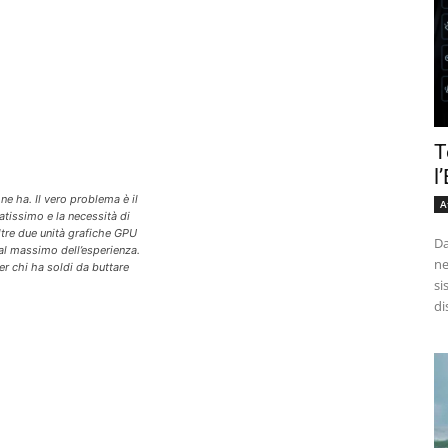
T
l
 ne ha. Il vero problema è il
A
atissimo e la necessità di
tre due unità grafiche GPU
Da
 al massimo dell’esperienza.
ne
r chi ha soldi da buttare
si
di