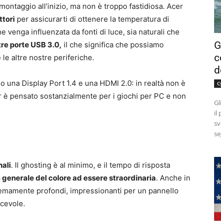
ontaggio all’inizio, ma non è troppo fastidiosa. Acer
ttori
per assicurarti di ottenere la temperatura di
he venga influenzata da fonti di luce, sia naturali che
G
tre porte USB 3.0,
il che significa che possiamo
c
le altre nostre periferiche.
d
o una Display Port 1.4 e una HDMI 2.0: in realtà non è
C
 è pensato sostanzialmente per i giochi per PC e non
Gl
il
sv
se
ali
. Il ghosting è al minimo, e il tempo di risposta
generale del colore ad essere straordinaria
. Anche in
remamente profondi, impressionanti per un pannello
acevole.