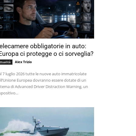
elecamere obbligatorie in auto:
’Europa ci protegge o ci sorveglia?
Alex Trizio
ttualità
l 7 luglio 2026 tutte le nuove auto immatricolate
ll’Unione Europea dovranno essere dotate di un
stema di Advanced Driver Distraction Warning, un
spositivo...