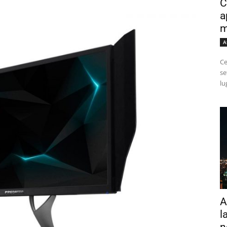
C
a
m
A
Ce
se
lu
A
l