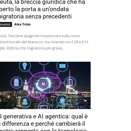
euta, la breccia giuridica che ha
perto la porta a un’ondata
igratoria senza precedenti
Alex Trizio
ttualità
uta, l'enclave spagnola incastonata sulla costa
ttentrionale del Marocco, sta vivendo tra il 29 e il 31
glio 2026 la crisi migratoria più grave...
I generativa e AI agentica: qual è
a differenza e perché cambierà il