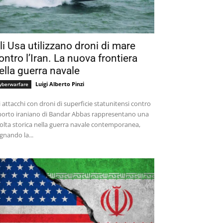
li Usa utilizzano droni di mare
ontro l’Iran. La nuova frontiera
ella guerra navale
Luigi Alberto Pinzi
yberwarfare
i attacchi con droni di superficie statunitensi contro
 porto iraniano di Bandar Abbas rappresentano una
olta storica nella guerra navale contemporanea,
gnando la...