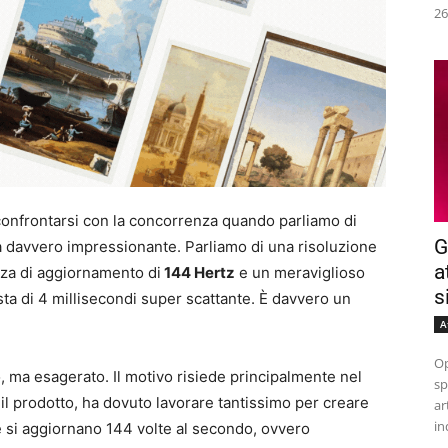
26
confrontarsi con la concorrenza quando parliamo di
G
ta davvero impressionante. Parliamo di una risoluzione
a
nza di aggiornamento di
144 Hertz
e un meraviglioso
s
sta di 4 millisecondi super scattante. È davvero un
A
Op
 ma esagerato. Il motivo risiede principalmente nel
sp
il prodotto, ha dovuto lavorare tantissimo per creare
ar
in
che si aggiornano 144 volte al secondo, ovvero