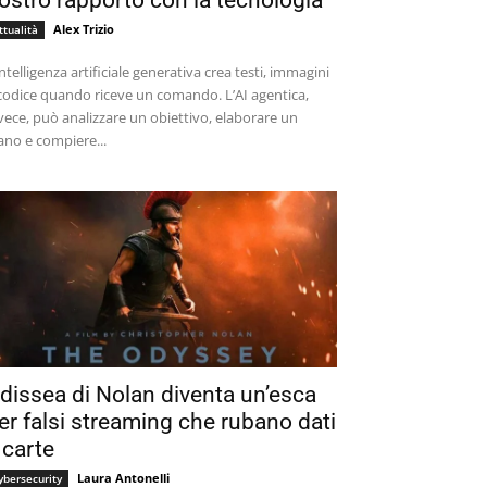
ostro rapporto con la tecnologia
Alex Trizio
ttualità
intelligenza artificiale generativa crea testi, immagini
codice quando riceve un comando. L’AI agentica,
vece, può analizzare un obiettivo, elaborare un
ano e compiere...
dissea di Nolan diventa un’esca
er falsi streaming che rubano dati
 carte
Laura Antonelli
ybersecurity