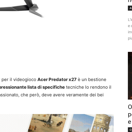
n
A
L’
e 
in
pi
r per il videogioco
Acer Predator x27
è un bestione
ressionante lista di specifiche
tecniche lo rendono il
assionato, che però, deve avere veramente dei bei
O
p
e
C