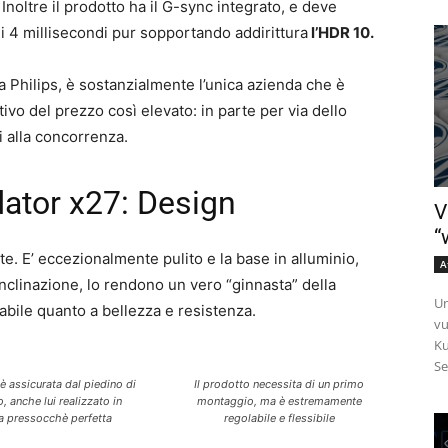
Inoltre il prodotto ha il G-sync integrato, e deve
 4 millisecondi pur sopportando addirittura
l’HDR 10.
 Philips, è sostanzialmente l’unica azienda che è
otivo del prezzo così elevato: in parte per via dello
i alla concorrenza.
ator x27: Design
V
“
e. E’ eccezionalmente pulito e la base in alluminio,
A
nclinazione, lo rendono un vero “ginnasta” della
Un
abile quanto a bellezza e resistenza.
vu
Ku
Se
 è assicurata dal piedino di
Il prodotto necessita di un primo
 anche lui realizzato in
montaggio, ma è estremamente
a pressocchè perfetta
regolabile e flessibile