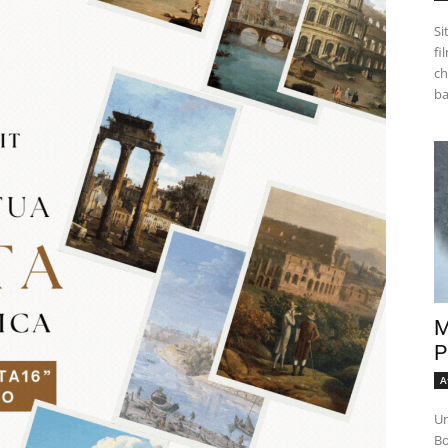
Si
fi
ch
M
P
A
Un
Bo