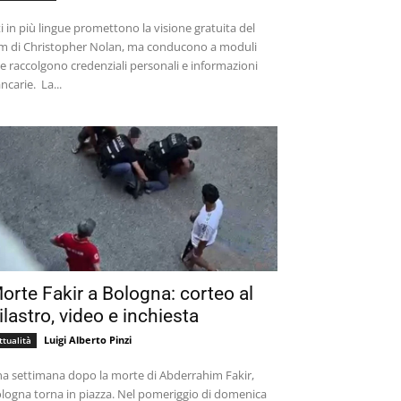
ti in più lingue promettono la visione gratuita del
lm di Christopher Nolan, ma conducono a moduli
e raccolgono credenziali personali e informazioni
bancarie. La...
orte Fakir a Bologna: corteo al
ilastro, video e inchiesta
Luigi Alberto Pinzi
ttualità
a settimana dopo la morte di Abderrahim Fakir,
logna torna in piazza. Nel pomeriggio di domenica