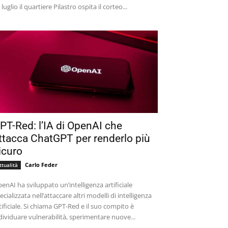
 luglio il quartiere Pilastro ospita il corteo...
PT-Red: l’IA di OpenAI che
ttacca ChatGPT per renderlo più
icuro
Carlo Feder
ttualità
enAI ha sviluppato un’intelligenza artificiale
ecializzata nell’attaccare altri modelli di intelligenza
tificiale. Si chiama GPT-Red e il suo compito è
dividuare vulnerabilità, sperimentare nuove...