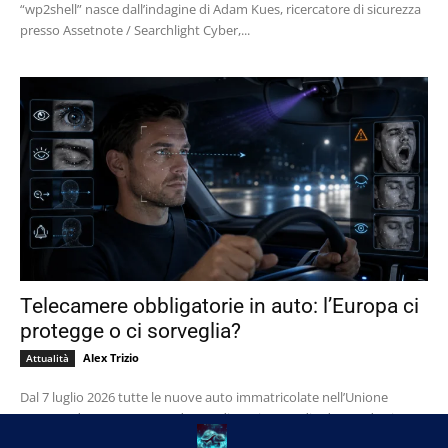
“wp2shell” nasce dall’indagine di Adam Kues, ricercatore di sicurezza
presso Assetnote / Searchlight Cyber,...
Telecamere obbligatorie in auto: l’Europa ci
protegge o ci sorveglia?
Alex Trizio
Attualità
Dal 7 luglio 2026 tutte le nuove auto immatricolate nell’Unione
Europea dovranno essere dotate di un sistema di Advanced Driver
Distraction Warning, un dispositivo...