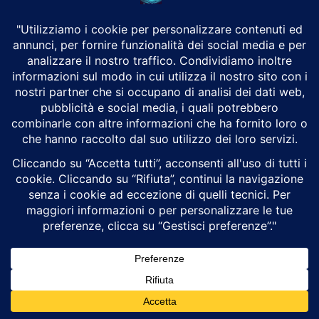
Gli Usa utilizzano droni di mare contro l’Iran.
La nuova frontiera della guerra navale
Luigi Alberto Pinzi
Cyberwarfare
Gli attacchi con droni di superficie statunitensi contro il porto
iraniano di Bandar Abbas rappresentano una svolta storica nella
guerra navale contemporanea, segnando la...