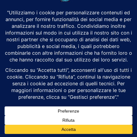
Distraction Warning, un dispositivo...
Gli Usa utilizzano droni di mare contro l’Iran.
La nuova frontiera della guerra navale
Luigi Alberto Pinzi
Cyberwarfare
Gli attacchi con droni di superficie statunitensi contro il porto
iraniano di Bandar Abbas rappresentano una svolta storica nella
guerra navale contemporanea, segnando la...