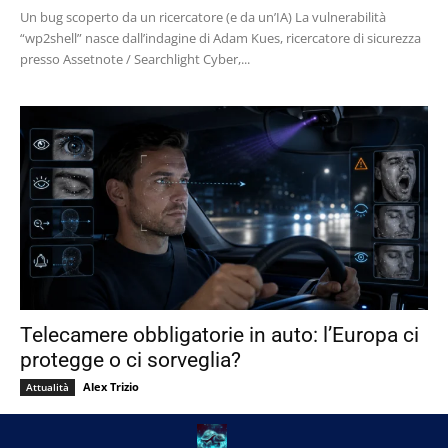
Un bug scoperto da un ricercatore (e da un’IA) La vulnerabilità
“wp2shell” nasce dall’indagine di Adam Kues, ricercatore di sicurezza
presso Assetnote / Searchlight Cyber,...
Telecamere obbligatorie in auto: l’Europa ci
protegge o ci sorveglia?
Alex Trizio
Attualità
Dal 7 luglio 2026 tutte le nuove auto immatricolate nell’Unione
Europea dovranno essere dotate di un sistema di Advanced Driver