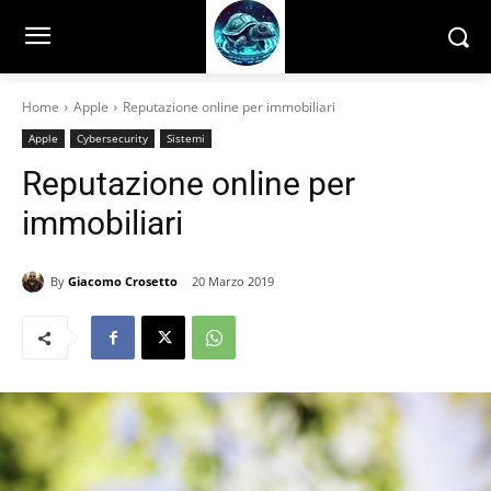
Home
Apple
Reputazione online per immobiliari
Apple
Cybersecurity
Sistemi
Reputazione online per
immobiliari
By
Giacomo Crosetto
20 Marzo 2019