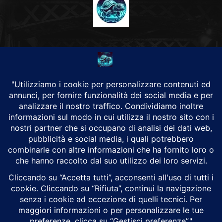
CHI SIAMO
Alground Geopolitica e Cyberwarfare.
Da una idea di Brunilde Trizio
Alground fa parte del Gruppo Trizio
SEGUICI