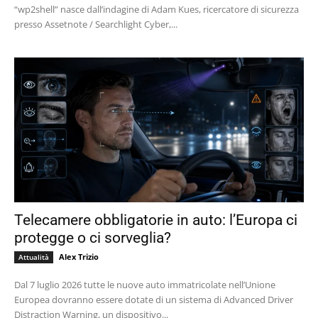
“wp2shell” nasce dall’indagine di Adam Kues, ricercatore di sicurezza
presso Assetnote / Searchlight Cyber,...
Telecamere obbligatorie in auto: l’Europa ci
protegge o ci sorveglia?
Alex Trizio
Attualità
Dal 7 luglio 2026 tutte le nuove auto immatricolate nell’Unione
Europea dovranno essere dotate di un sistema di Advanced Driver
Distraction Warning, un dispositivo...